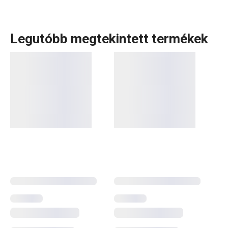
Legutóbb megtekintett termékek
Konyhai eszközök, amelyek minden nap megkönnyítik a
munkád? A DELÍCIA termékcsaládban minden sütni
szerető számára tartogatunk valamit: különböző méretű
tepsik, mindenféle alakú, méretű és anyagú
sütőformák
.
Tortaformák
,
kuglófsütő
és
kenyérsütő formák
, valamint
számos praktikus
sütési kellék
. Profik számára
cukrászeszközök
széles választékát kínáljuk, míg a
kezdőknek olyan okos megoldásokat alkottunk,
amelyekkel a sütés gyerekjáték lesz. Fedezd fel DELÍCIA
termékcsalád a folyamatosan bővülő kínálatát, és válaszd
ki a számodra legmegfelelőbb segédeszközöket! Ne
felejts el kipróbálni néhány
új receptet a blogunkról
!