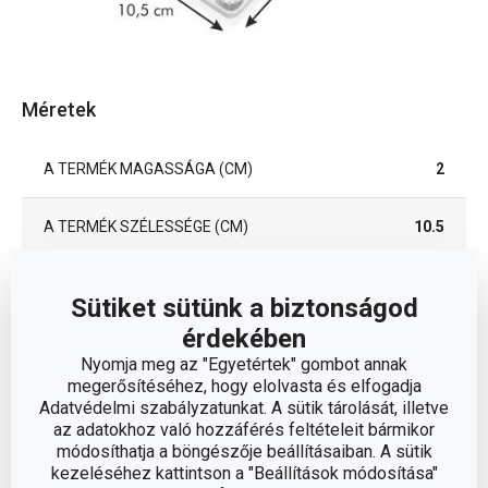
Méretek
A TERMÉK MAGASSÁGA (CM)
2
A TERMÉK SZÉLESSÉGE (CM)
10.5
A TERMÉK HOSSZA (CM)
18.5
Sütiket sütünk a biztonságod
érdekében
Egyéb paraméterek
Nyomja meg az "Egyetértek" gombot annak
megerősítéséhez, hogy elolvasta és elfogadja
Adatvédelmi szabályzatunkat. A sütik tárolását, illetve
ANYAG
műanyag
az adatokhoz való hozzáférés feltételeit bármikor
módosíthatja a böngészője beállításaiban. A sütik
kezeléséhez kattintson a "Beállítások módosítása"
torta- és sütemény