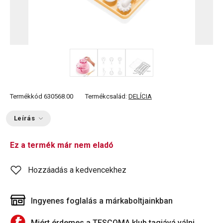
Termékkód
630568.00
Termékcsalád:
DELÍCIA
Leírás
Ez a termék már nem eladó
Hozzáadás a kedvencekhez
Ingyenes foglalás a márkaboltjainkban
Miért érdemes a TESCOMA klub tagjává válni