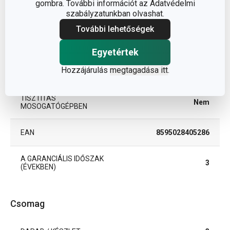
BESOROLÁS
gombra. További információt az Adatvédelmi
díszítés
szabályzatunkban olvashat.
További lehetőségek
TERMÉKCSALÁD
DELÍCIA
Egyetértek
segédeszközök
TÍPUS
Hozzájárulás
megtagadása itt
.
díszítéshez
TISZTÍTÁS
Nem
MOSOGATÓGÉPBEN
EAN
8595028405286
A GARANCIÁLIS IDŐSZAK
3
(ÉVEKBEN)
Csomag