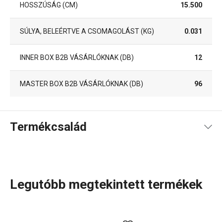
HOSSZÚSÁG (CM)
15.500
SÚLYA, BELEÉRTVE A CSOMAGOLÁST (KG)
0.031
INNER BOX B2B VÁSÁRLÓKNAK (DB)
12
MASTER BOX B2B VÁSÁRLÓKNAK (DB)
96
Termékcsalád
Legutóbb megtekintett termékek
Konyhai eszközök, amelyek minden nap megkönnyítik a