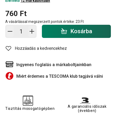
Elérhető
12 márkaboltban
760 Ft
A vásárlással megszerzett pontok értéke:
23 Ft
Kosárba - mennyiség
Kosárba
Hozzáadás a kedvencekhez
Ingyenes foglalás a márkaboltjainkban
Miért érdemes a TESCOMA klub tagjává válni
A garanciális időszak
Tisztítás mosogatógépben
(években)