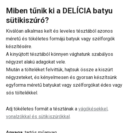
Miben tűnik ki a DELÍCIA batyu
sütikiszúró?
Kiválóan alkalmas kelt és leveles tésztából azonos
méretű és tökéletes formájú batyuk vagy szélforgók
készítésére.
A kinyújtott tésztából könnyen vághatunk szabályos
négyzet alakú adagokat vele.
Miután a tölteléket felvittük, hajtsuk össze a kiszúrt
négyzeteket, és kényelmesen és gyorsan készítsünk
egyforma méretű batyukat vagy szélforgókat édes vagy
sós töltelékkel.
Adj tökéletes formát a tésztának a
vágókésekkel,
vonalzókkal és sütikiszúrókkal
.
Anyaga
: tartós műanyag