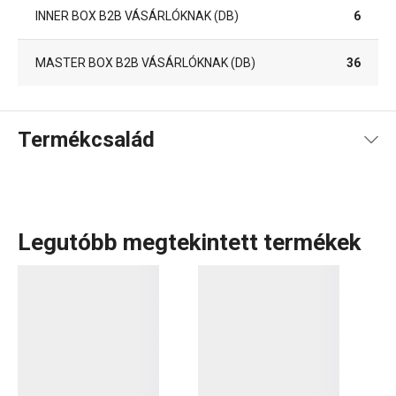
INNER BOX B2B VÁSÁRLÓKNAK (DB)
6
MASTER BOX B2B VÁSÁRLÓKNAK (DB)
36
Termékcsalád
Legutóbb megtekintett termékek
Konyhai eszközök, amelyek minden nap megkönnyítik a
munkád? A DELÍCIA termékcsaládban minden sütni
szerető számára tartogatunk valamit: különböző méretű
tepsik, mindenféle alakú, méretű és anyagú
sütőformák
.
Tortaformák
,
kuglófsütő
és
kenyérsütő formák
, valamint