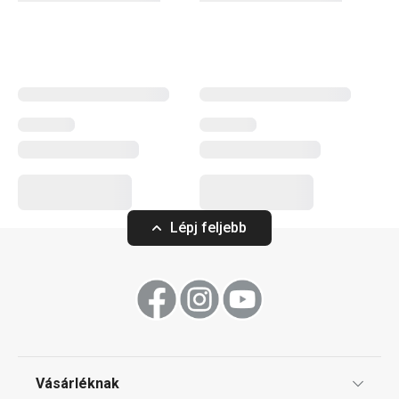
számos praktikus
sütési kellék
. Profik számára
cukrászeszközök
széles választékát kínáljuk, míg a
kezdőknek olyan okos megoldásokat alkottunk,
amelyekkel a sütés gyerekjáték lesz. Fedezd fel DELÍCIA
termékcsalád a folyamatosan bővülő kínálatát, és válaszd
ki a számodra legmegfelelőbb segédeszközöket! Ne
felejts el kipróbálni néhány
új receptet a blogunkról
!
Sütés
Lépj feljebb
Szeletelés
Konyhai eszközök
Vásárléknak
Tálalás