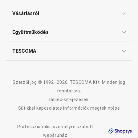
Ajándékutalványok
Vásárlásról
Főzés
Tescoma klub
ÁSZF
Együttműködés
Gyakori kérdések
Háztartási gépek
Szállítási díjak és fizetési módok
Affiliate program
TESCOMA
Reklamáció és termékvisszaküldés
Háztartás
Karrier
TESCOMA garancia és szerviz
Rólunk
Design
Szerzői jog © 1992–2026, TESCOMA Kft. Minden jog
Minőség
fenntartva.
lábléc-kifejezések
Blog
Sütikkel kapcsolatos információk megtekintése
Kapcsolat
Professzionális, személyre szabott
Adatkezelési Tájékoztató
webáruház