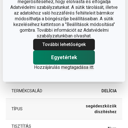
megerősítéséhez, hogy elolvasta és elfogadja
A TERMÉK MAGASSÁGA (CM)
8
Adatvédelmi szabályzatunkat. A sütik tárolását, illetve
az adatokhoz való hozzáférés feltételeit bármikor
ÁTMÉRŐ (CM)
módosíthatja a böngészője beállításaiban. A sütik
10
kezeléséhez kattintson a "Beállítások módosítása"
gombra. További információt az Adatvédelmi
szabályzatunkban olvashat.
Egyéb paraméterek
További lehetőségek
ANYAG
műanyag
Egyetértek
Hozzájárulás
megtagadása itt
.
torta- és sütemény
BESOROLÁS
díszítés
TERMÉKCSALÁD
DELÍCIA
segédeszközök
TÍPUS
díszítéshez
TISZTÍTÁS