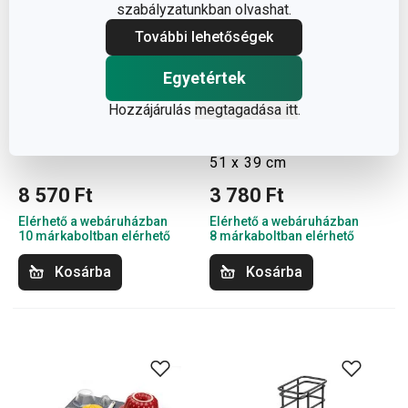
szabályzatunkban olvashat.
További lehetőségek
Egyetértek
Hozzájárulás
megtagadása itt
.
CLEAN KIT
PRESTO zöldség- és
csepegtetőtálca, szürke
gyümölcscsepegtető,
51 x 39 cm
8 570 Ft
3 780 Ft
Elérhető a webáruházban
Elérhető a webáruházban
10 márkaboltban elérhető
8 márkaboltban elérhető
Kosárba
Kosárba