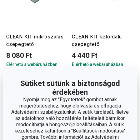
CLEAN KIT mikroszálas
CLEAN KIT kétoldalú
csepegtető
csepegtető
8 080 Ft
4 440 Ft
Elérhető a webáruházban
Elérhető a webáruházban
12 márkaboltban elérhető
2 márkaboltban elérhető
Kosárba
Kosárba
Sütiket sütünk a biztonságod
érdekében
Nyomja meg az "Egyetértek" gombot annak
megerősítéséhez, hogy elolvasta és elfogadja
Adatvédelmi szabályzatunkat. A sütik tárolását, illetve
az adatokhoz való hozzáférés feltételeit bármikor
módosíthatja a böngészője beállításaiban. A sütik
kezeléséhez kattintson a "Beállítások módosítása"
gombra. További információt az Adatvédelmi