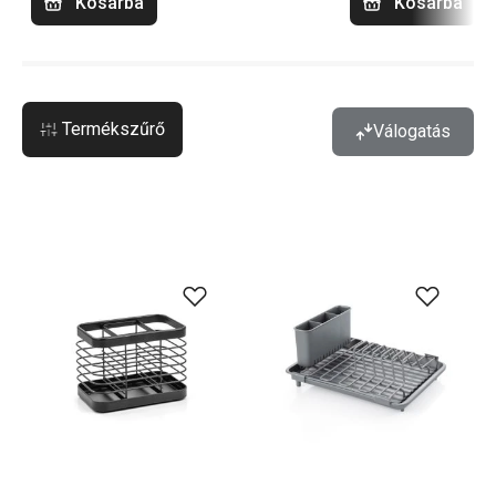
Kosárba
Kosárba
Termékszűrő
Válogatás