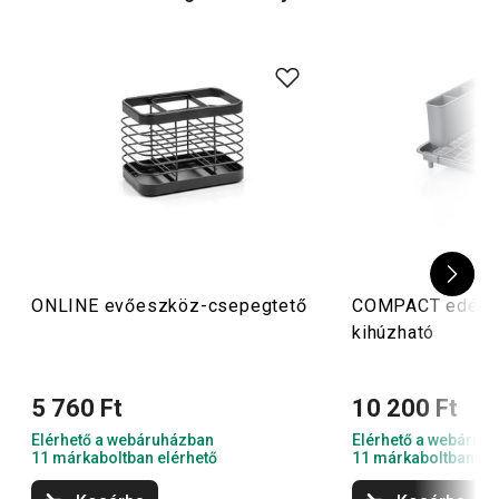
Ne feledkezz meg a konyha megfelelő rendszerezéséről
sem, a
késtartóknak
,
fiók rendszerezőknek
és
fali
rudaknak
köszönhetően, hogy minden valóban kéznél
legyen!
ONLINE evőeszköz-csepegtető
COMPACT edényc
kihúzható
5 760 Ft
10 200 Ft
Elérhető a webáruházban
Elérhető a webáruh
11 márkaboltban elérhető
11 márkaboltban el