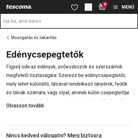
A Csepegtetők oldalon tartózkodik
0
Ugrás a fő tartalomhoz
Ugrás a navigációhoz
Ugrás a kereséshez
MENÜ
Mosogatás és takarítás
Edénycsepegtetők
a
Figyelj oda az edények, evőeszközök és szerszámok
megfelelő tisztaságára. Szerezz be edénycsepegtetőt,
mely lehet különálló, tálcával rendelkező tányérok, fedők
és tálcák számára, vagy olyat, aminek külön csepegtetője
van evőeszközök és szerszámok számára. Kinálatunkban
Olvasson tovább
találsz rozsdamentes, mikroszálas és ellenálló műanyag
edénycsepegtetőt egyaránt. Keresd a PRESIDENT, CLEAN
KIT és PRESTO termékcsaládokat.
Nincs kedved válogatni? Menj biztosra