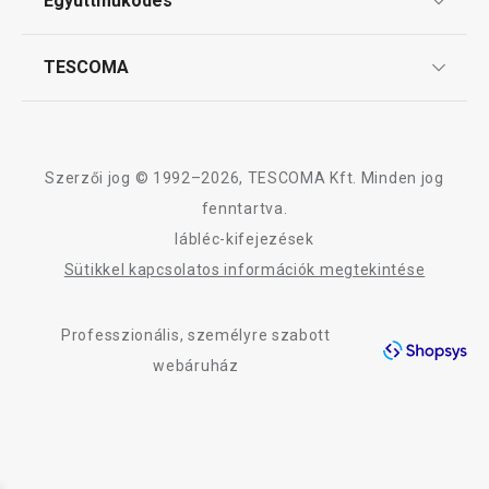
Együttműködés
Gyakori kérdések
Szállítási díjak és fizetési módok
Affiliate program
TESCOMA
Reklamáció és termékvisszaküldés
Karrier
TESCOMA garancia és szerviz
Rólunk
Design
Szerzői jog © 1992–2026, TESCOMA Kft. Minden jog
Minőség
fenntartva.
lábléc-kifejezések
Blog
Sütikkel kapcsolatos információk megtekintése
Kapcsolat
Professzionális, személyre szabott
Adatkezelési Tájékoztató
webáruház
Akadálymentességi nyilatkozat