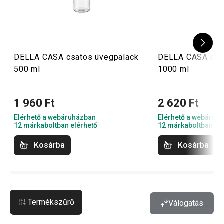
DELLA CASA csatos üvegpalack
DELLA CASA csa
500 ml
1000 ml
1 960 Ft
2 620 Ft
Elérhető a webáruházban
Elérhető a webáruh
12 márkaboltban elérhető
12 márkaboltban el
Kosárba
Kosárba
Termékszűrő
Válogatás