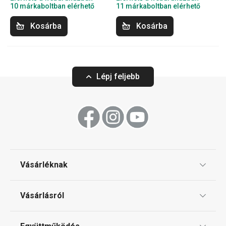
10 márkaboltban elérhető
11 márkaboltban elérhető
Kosárba
Kosárba
Lépj feljebb
Vásárléknak
Ajándékutalványok
Vásárlásról
Tescoma klub
ÁSZF