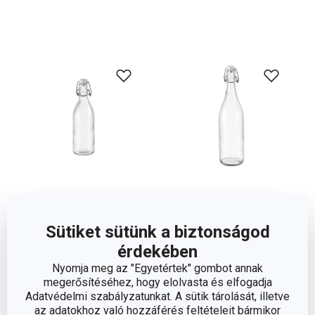
DELLA CASA csatos
DELLA CASA csatos
Sütiket sütünk a biztonságod
üvegpalack 500 ml
üvegpalack 1000 ml
érdekében
1 960 Ft
2 620 Ft
Nyomja meg az "Egyetértek" gombot annak
megerősítéséhez, hogy elolvasta és elfogadja
Elérhető a webáruházban
Elérhető a webáruházban
Adatvédelmi szabályzatunkat. A sütik tárolását, illetve
12 márkaboltban elérhető
12 márkaboltban elérhető
az adatokhoz való hozzáférés feltételeit bármikor