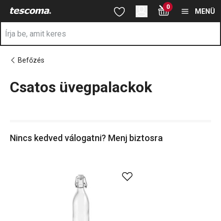
A Csatos üvegpalackok oldalon tartózkodik
0
Ugrás a fő tartalomhoz
Ugrás a navigációhoz
Ugrás a kereséshez
MENÜ
Befőzés
Csatos üvegpalackok
a
Nincs kedved válogatni? Menj biztosra