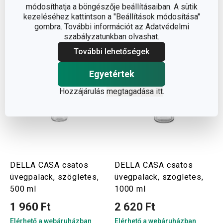
módosíthatja a böngészője beállításaiban. A sütik
Kosárba
Kosárba
kezeléséhez kattintson a "Beállítások módosítása"
gombra. További információt az Adatvédelmi
szabályzatunkban olvashat.
További lehetőségek
Egyetértek
Hozzájárulás
megtagadása itt
.
DELLA CASA csatos
DELLA CASA csatos
üvegpalack, szögletes,
üvegpalack, szögletes,
500 ml
1000 ml
1 960 Ft
2 620 Ft
Elérhető a webáruházban
Elérhető a webáruházban