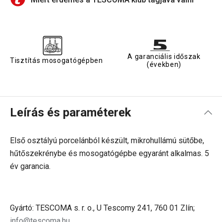
A garanciális időszak
Tisztítás mosogatógépben
(években)
Leírás és paraméterek
Első osztályú porcelánból készült, m
ikrohullámú sütőbe,
hűtőszekrénybe és mosogatógépbe egyaránt alkalmas. 5
év garancia.
Gyártó: TESCOMA s. r. o., U Tescomy 241, 760 01 Zlín;
info@tescoma.hu