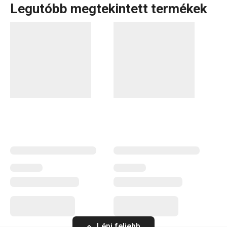
Legutóbb megtekintett termékek
A CREMA termékcsalád letisztult, elegáns dizájnjáról és a
porcelán lágy krémfehér színéről ismert. A kollekcióban
minden megtalálható, ami a meleg és hideg italok
felszolgálásához szükséges:
tányérok
,
csészék
és
csészealjak
,
kannák
és
teásbögrék
, valamint
poharak
italokhoz és
sörhöz
. A termékcsalád részei a CREMA
SHINE csészék és bögrék is, amelyek élénk
pasztellszíneikkel garantáltan feldobják a hangulatot.
Italok
Tálalás
Lépj feljebb