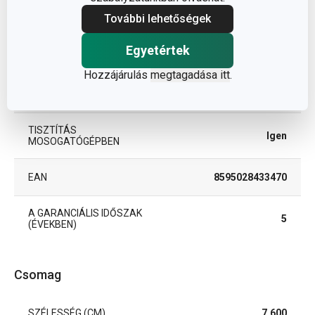
Igen
ALKALMAS
További lehetőségek
TERMÉKCSALÁD
CREMA
Egyetértek
Hozzájárulás
megtagadása itt
.
méz- és tejföltároló
TÍPUS
edény
TISZTÍTÁS
Igen
MOSOGATÓGÉPBEN
EAN
8595028433470
A GARANCIÁLIS IDŐSZAK
5
(ÉVEKBEN)
Csomag
SZÉLESSÉG (CM)
7.600