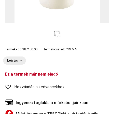
Termékkód
387150.00
Termékcsalád:
CREMA
Leírás
Ez a termék már nem eladó
Hozzáadás a kedvencekhez
Ingyenes foglalás a márkaboltjainkban
Miért érdemes a TESCOMA klub tagjává válni