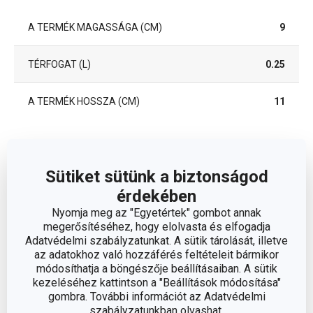
A TERMÉK MAGASSÁGA (CM)
9
TÉRFOGAT (L)
0.25
A TERMÉK HOSSZA (CM)
11
Egyéb paraméterek
Sütiket sütünk a biztonságod
ANYAG
porcelán
érdekében
Nyomja meg az "Egyetértek" gombot annak
megerősítéséhez, hogy elolvasta és elfogadja
BESOROLÁS
ízesítés
Adatvédelmi szabályzatunkat. A sütik tárolását, illetve
az adatokhoz való hozzáférés feltételeit bármikor
HŰTŐSZEKRÉNYBE
módosíthatja a böngészője beállításaiban. A sütik
Igen
ALKALMAS
kezeléséhez kattintson a "Beállítások módosítása"
gombra. További információt az Adatvédelmi
MIKROHULLÁMÚ SÜTŐBE
szabályzatunkban olvashat.