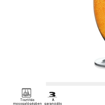
Tisztítás
A
mosogatógépben
garanciális