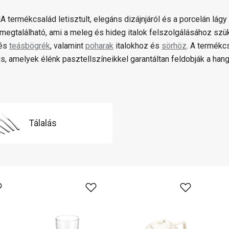
 termékcsalád letisztult, elegáns dizájnjáról és a porcelán lágy
megtalálható, ami a meleg és hideg italok felszolgálásához sz
és
teásbögrék
, valamint
poharak
italokhoz és
sörhöz
. A termék
s, amelyek élénk pasztellszíneikkel garantáltan feldobják a hang
Tálalás