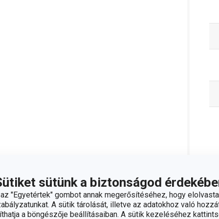
C
Sütiket sütünk a biztonságod érdekébe
z "Egyetértek" gombot annak megerősítéséhez, hogy elolvasta
bályzatunkat. A sütik tárolását, illetve az adatokhoz való hozzáf
hatja a böngészője beállításaiban. A sütik kezeléséhez kattints