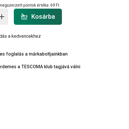
 megszerzett pontok értéke:
69 Ft
a - mennyiség
Kosárba
dás a kedvencekhez
es foglalás a márkaboltjainkban
érdemes a TESCOMA klub tagjává válni