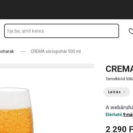
Ugrás a fő tartalomhoz
Ugrás a navigációhoz
Ugrás a kereséshez
poharak
CREMA söröspohár 500 ml
CREMA
Termékkód
306
Leírás
A webáruh
Elérhető
9 má
2 290 F