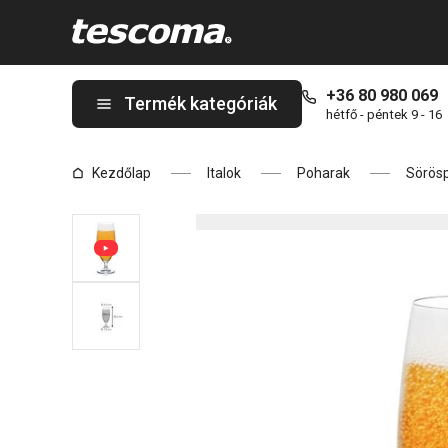
A CREMA söröspohár 500 ml oldalon tartózkodik
+36 80 980 069
Termék kategóriák
hétfő - péntek 9 - 16
Kezdőlap
Italok
Poharak
Sörös