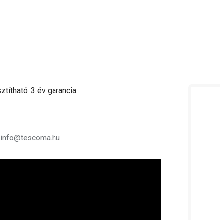
títható. 3 év garancia.
;
info@tescoma.hu