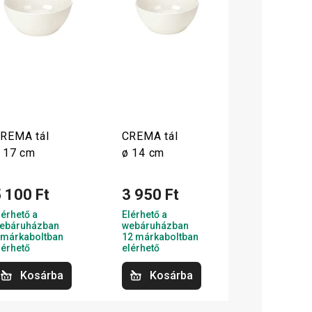
REMA tál
CREMA tál
 17 cm
ø 14 cm
 100 Ft
3 950 Ft
lérhető a
Elérhető a
ebáruházban
webáruházban
 márkaboltban
12 márkaboltban
lérhető
elérhető
Kosárba
Kosárba