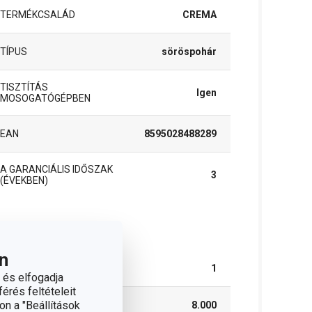
TERMÉKCSALÁD
CREMA
TÍPUS
söröspohár
TISZTÍTÁS
Igen
MOSOGATÓGÉPBEN
EAN
8595028488289
A GARANCIÁLIS IDŐSZAK
3
(ÉVEKBEN)
somag
n
DARAB / KÉSZLET
1
 és elfogadja
érés feltételeit
on a "Beállítások
SZÉLESSÉG (CM)
8.000