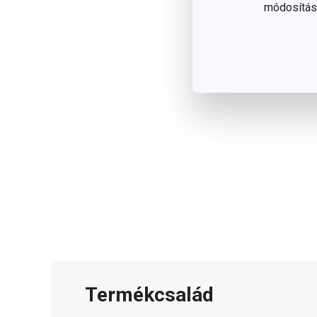
módosítása
Termékcsalád