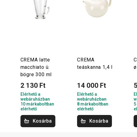
CREMA latte
CREMA
C
macchiato ü.
teáskanna 1,4 l
ø
bögre 300 ml
2 130 Ft
14 000 Ft
5
Elérhető a
Elérhető a
E
webáruházban
webáruházban
w
10 márkaboltban
8 márkaboltban
5
elérhető
elérhető
e
Kosárba
Kosárba