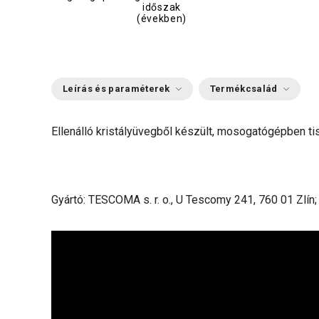
időszak
(években)
Leírás és paraméterek
Termékcsalád
Ellenálló kristályüvegből készült, mosogatógépben tisz
Gyártó: TESCOMA s. r. o., U Tescomy 241, 760 01 Zlín