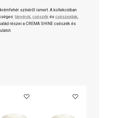
 krémfehér színéről ismert. A kollekcióban
ükséges:
tányérok
,
csészék
és
csészealjak
,
család részei a CREMA SHINE csészék és
ulatot.