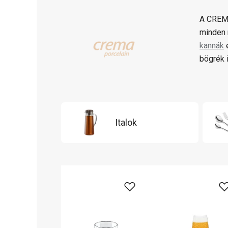
A CREMA
minden 
kannák
bögrék i
Italok