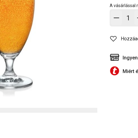
A vásárlással
Kosárb
Hozzáa
Ingyen
Miért 