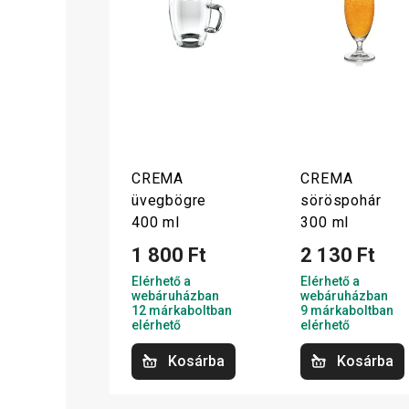
CREMA
CREMA
üvegbögre
söröspohár
400 ml
300 ml
1 800 Ft
2 130 Ft
Elérhető a
Elérhető a
webáruházban
webáruházban
12 márkaboltban
9 márkaboltban
elérhető
elérhető
Kosárba
Kosárba