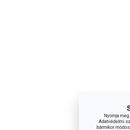
Nyomja meg a
Adatvédelmi sza
bármikor módosít