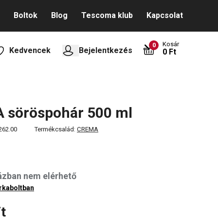
Boltok
Blog
Tescoma klub
Kapcsolat
Kosár
0
Kedvencek
Bejelentkezés
0 Ft
 söröspohár 500 ml
262.00
Termékcsalád:
CREMA
ázban nem elérhető
rkaboltban
t