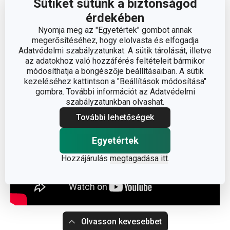
Sütiket sütünk a biztonságod
érdekében
Nyomja meg az "Egyetértek" gombot annak
megerősítéséhez, hogy elolvasta és elfogadja
Adatvédelmi szabályzatunkat. A sütik tárolását, illetve
Gyártó: TESCOMA s. r. o., U Tescomy 241, 760 01 Zlín;
az adatokhoz való hozzáférés feltételeit bármikor
info@tescoma.hu
módosíthatja a böngészője beállításaiban. A sütik
kezeléséhez kattintson a "Beállítások módosítása"
gombra. További információt az Adatvédelmi
szabályzatunkban olvashat.
További lehetőségek
Egyetértek
Hozzájárulás
megtagadása itt
.
Olvasson kevesebbet