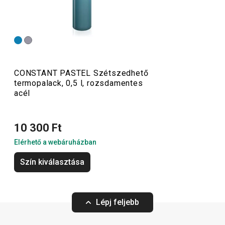
rozsdamentes acélból készülnek. Hétköznapi használat
mellett a teához és kávéhoz való termoszok, illetve az
ivópalackok
gyakorlatilag törhetetlenek. A termoszok
természetesen nemcsak forró italok, hanem hideg italok
tárolására is alkalmasak.
CONSTANT PASTEL Szétszedhető
termopalack, 0,5 l, rozsdamentes
acél
Kültéri tevékenységek
10 300 Ft
Elérhető a webáruházban
Szín kiválasztása
Lépj feljebb