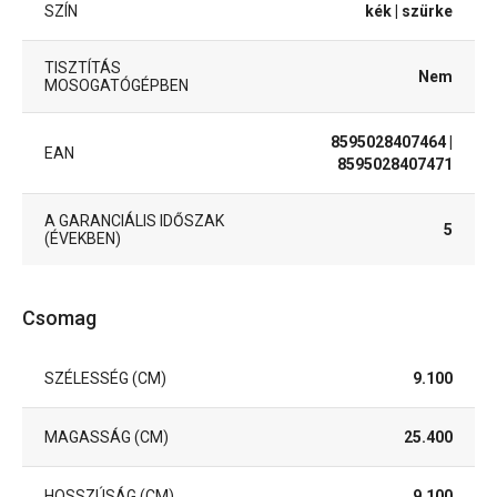
SZÍN
kék
| szürke
TISZTÍTÁS
Nem
MOSOGATÓGÉPBEN
8595028407464
|
EAN
8595028407471
A GARANCIÁLIS IDŐSZAK
5
(ÉVEKBEN)
Csomag
SZÉLESSÉG (CM)
9.100
MAGASSÁG (CM)
25.400
HOSSZÚSÁG (CM)
9.100