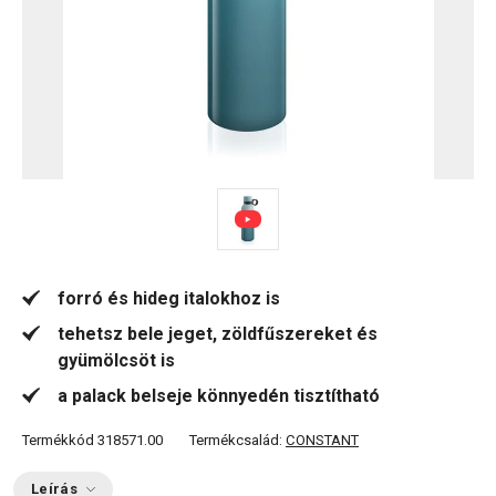
forró és hideg italokhoz is
tehetsz bele jeget, zöldfűszereket és
gyümölcsöt is
a palack belseje könnyedén tisztítható
Termékkód
318571.00
Termékcsalád:
CONSTANT
Leírás