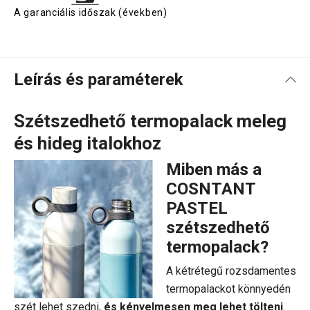
A garanciális időszak (években)
Leírás és paraméterek
Szétszedhető termopalack meleg
és hideg italokhoz
Miben más a
COSNTANT
PASTEL
szétszedhető
termopalack?
A kétrétegű rozsdamentes
termopalackot könnyedén
szét lehet szedni,
és kényelmesen meg lehet tölteni