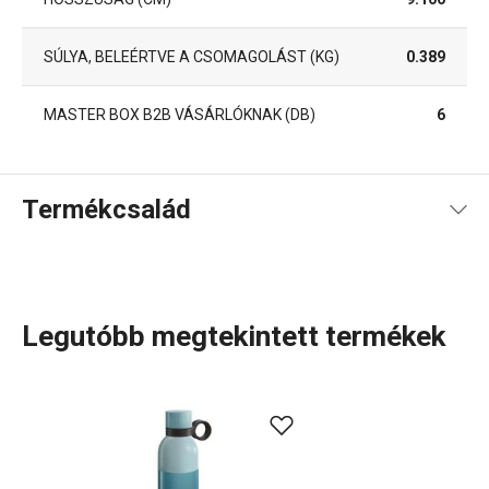
SÚLYA, BELEÉRTVE A CSOMAGOLÁST (KG)
0.389
MASTER BOX B2B VÁSÁRLÓKNAK (DB)
6
Termékcsalád
Legutóbb megtekintett termékek
A CONSTANT termékcsaládba
termoszok bögrével
,
utazáshoz és sportoláshoz
tervezett termoszok,
termopalackok
, valamint praktikus, teljesen rozsdamentes
acélból készült palackok tartoznak. Kiváló minőségű