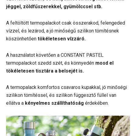
jéggel, zöldfűszerekkel, gyümölccsel stb.
A feltöltött termopalackot csak összerakod, felengeded
vízzel, és lezárod, a jó minőségű szilikon tömítésnek
köszönhetően
tökéletesen vízzáró.
A használatot követően a CONSTANT PASTEL
termopalackot szedd szét, és könnyedén
mosd el
tökéletesen tisztára a belsejét is.
A termopalack komfortos csavaros kupakkal, jó minőségi
szilikon tömítéssel, és szilikon függesztő füllel van
ellátva a
kényelmes szállíthatóság
érdekében.