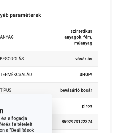
yéb paraméterek
szintetikus
ANYAG
anyagok, fém,
műanyag
BESOROLÁS
vásárlás
TERMÉKCSALÁD
SHOP!
TÍPUS
bevásárló kosár
SZÍN
piros
n
 és elfogadja
EAN
8592973122374
érés feltételeit
on a "Beállítások