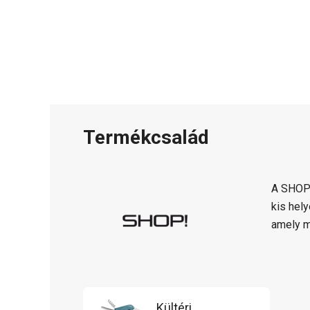
Termékcsalád
A SHOP!
kis hel
amely m
Kültéri