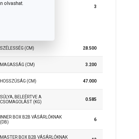
n olvashat.
A GARANCIÁLIS
3
IDŐSZAK (ÉVEKBEN)
somag
SZÉLESSÉG (CM)
28.500
MAGASSÁG (CM)
3.200
HOSSZÚSÁG (CM)
47.000
SÚLYA, BELEÉRTVE A
0.585
CSOMAGOLÁST (KG)
INNER BOX B2B VÁSÁRLÓKNAK
6
(DB)
MASTER BOX B2B VÁSÁRLÓKNAK