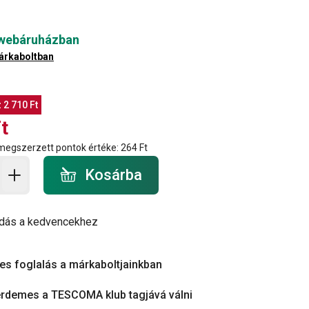
 webáruházban
árkaboltban
z
2 710 Ft
t
 megszerzett pontok értéke:
264 Ft
a - mennyiség
Kosárba
dás a kedvencekhez
es foglalás a márkaboltjainkban
érdemes a TESCOMA klub tagjává válni