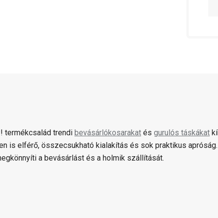
 termékcsalád trendi
bevásárlókosarakat
és
gurulós táskákat
kí
yen is elférő, összecsukható kialakítás és sok praktikus aprósá
egkönnyíti a bevásárlást és a holmik szállítását.