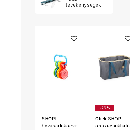
tevékenységek
-23 %
SHOP!
Click SHOP!
bevásárlókocsi-
összecsukható