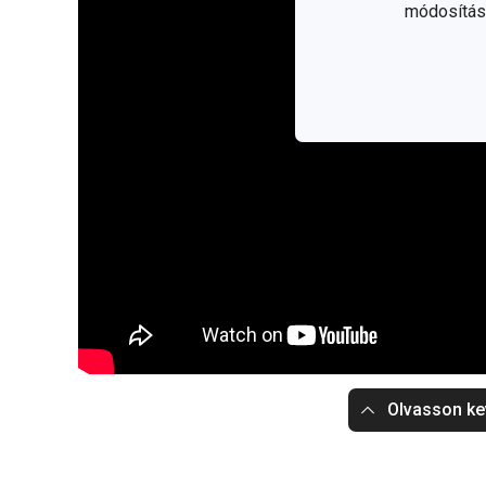
módosítása
Olvasson ke