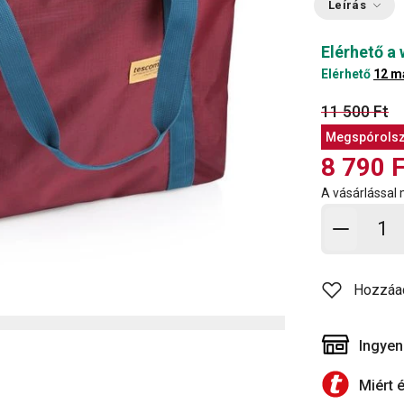
Leírás
Elérhető a
Elérhető
12 m
11 500 Ft
Megspórols
8 790 F
A vásárlással
Kosárb
Hozzáa
Ingyen
Miért 