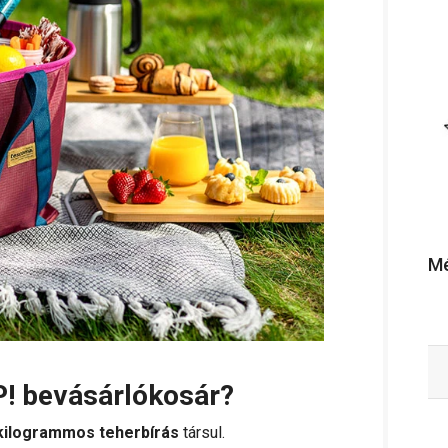
Mé
OP! bevásárlókosár?
 kilogrammos teherbírás
társul.