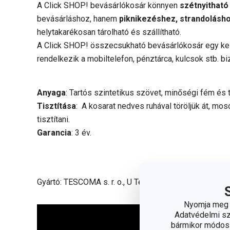
A Click SHOP! bevásárlókosár könnyen
szétnyithat
bevásárláshoz, hanem
piknikezéshez, strandolásh
helytakarékosan tárolható és szállítható.
A Click SHOP! összecsukható bevásárlókosár egy kel
rendelkezik a mobiltelefon, pénztárca, kulcsok stb. 
Anyaga
: Tartós szintetikus szövet, minőségi fém és
Tisztítása
: A kosarat nedves ruhával töröljük át,
tisztítani.
Garancia
: 3 év.
Gyártó: TESCOMA s. r. o., U Tescomy 241, 760 01 Zlín
Nyomja meg a
Adatvédelmi sza
bármikor módosít