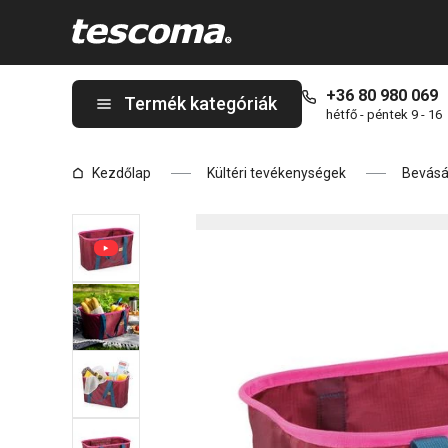
A Click SHOP! összecsukható bevásárlókosár, bordó oldalon ta
+36 80 980 069
Termék kategóriák
hétfő - péntek 9 - 16
Kezdőlap
Kültéri tevékenységek
Bevásá