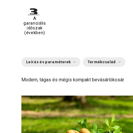
A
garanciális
időszak
(években)
Leírás és paraméterek
Termékcsalád
Modern, tágas és mégis kompakt bevásárlókosár.