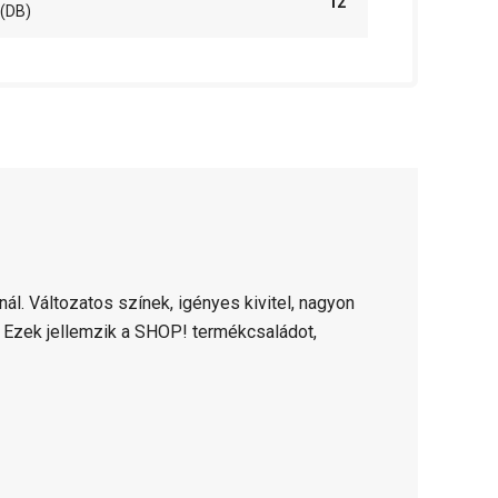
12
(DB)
nál. Változatos színek, igényes kivitel, nagyon
g. Ezek jellemzik a SHOP! termékcsaládot,