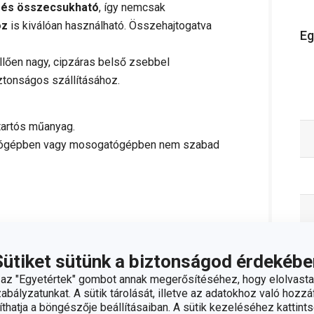
ó és összecsukható
, így nemcsak
oz
is kiválóan használható. Összehajtogatva
Eg
lően nagy, cipzáras belső zsebbel
biztonságos szállításához.
 tartós műanyag.
 mosógépben vagy mosogatógépben nem szabad
;
info@tescoma.hu
Sütiket sütünk a biztonságod érdekébe
z "Egyetértek" gombot annak megerősítéséhez, hogy elolvasta
bályzatunkat. A sütik tárolását, illetve az adatokhoz való hozzáf
hatja a böngészője beállításaiban. A sütik kezeléséhez kattints