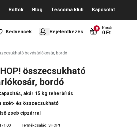
Boltok
Blog
Tescoma klub
Kapcsolat
Kosár
0
Kedvencek
Bejelentkezés
0 Ft
sszecsukható bevásárlókosár, bordó
SHOP! összecsukható
rlókosár, bordó
kapacitás, akár 15 kg teherbírás
 szét- és összecsukható
lső zseb cipzárral
171.00
Termékcsalád:
SHOP!