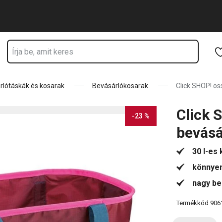
rtózkodik
Ugrás a fő tartalomhoz
Ugrás a navigációhoz
Ugrás a kereséshez
rlótáskák és kosarak
Bevásárlókosarak
Click SHOP! ö
Click 
-23 %
bevásá
30 l-es 
könnyen
nagy be
Termékkód
906