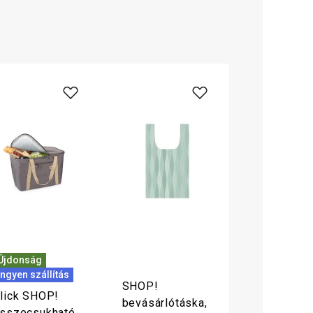
Újdonság
Ingyen szállítás
SHOP!
lick SHOP!
bevásárlótáska,
sszecsukható