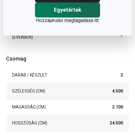
TISZTÍTÁS MOSOGATÓGÉPBEN
Igen
Egyetértek
EAN
8595028436969
Hozzájárulás
megtagadása itt
.
A GARANCIÁLIS IDŐSZAK
5
(ÉVEKBEN)
Csomag
DARAB / KÉSZLET
3
SZÉLESSÉG (CM)
4.500
MAGASSÁG (CM)
2.100
HOSSZÚSÁG (CM)
24.500