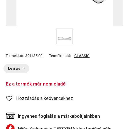
Termékkód
391435.00
Termékcsalád:
CLASSIC
Leírás
Ez a termék már nem eladó
Hozzáadás a kedvencekhez
Ingyenes foglalás a márkaboltjainkban
Miért érdemes a TESCOMA klub tagjává válni