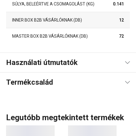
SÚLYA, BELEÉRTVE A CSOMAGOLÁST (KG)
0.141
INNER BOX B2B VÁSÁRLÓKNAK (DB)
12
MASTER BOX B2B VÁSÁRLÓKNAK (DB)
72
Használati útmutatók
Használati útmutató és biztonsági információk
Termékcsalád
Legutóbb megtekintett termékek
Ahogy a termékcsalád neve is mutatja, klasszikus