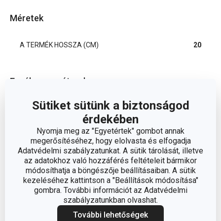
Méretek
A TERMÉK HOSSZA (CM)
20
Egyéb paraméterek
Sütiket sütünk a biztonságod
rozsdamentes
ANYAG
érdekében
acél
Nyomja meg az "Egyetértek" gombot annak
megerősítéséhez, hogy elolvasta és elfogadja
BESOROLÁS
kések
Adatvédelmi szabályzatunkat. A sütik tárolását, illetve
az adatokhoz való hozzáférés feltételeit bármikor
módosíthatja a böngészője beállításaiban. A sütik
TERMÉKCSALÁD
CLASSIC
kezeléséhez kattintson a "Beállítások módosítása"
gombra. További információt az Adatvédelmi
TÍPUS
halkés
szabályzatunkban olvashat.
További lehetőségek