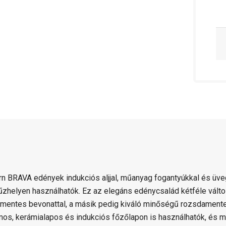
n BRAVA edények indukciós aljjal, műanyag fogantyúkkal és üv
tűzhelyen használhatók. Ez az elegáns edénycsalád kétféle válto
mentes bevonattal, a másik pedig kiváló minőségű rozsdamente
mos, kerámialapos és indukciós főzőlapon is használhatók, és m