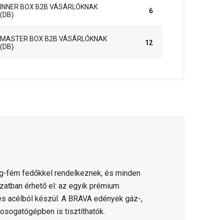
INNER BOX B2B VÁSÁRLÓKNAK
6
(DB)
MASTER BOX B2B VÁSÁRLÓKNAK
12
(DB)
eg-fém fedőkkel rendelkeznek, és minden
zatban érhető el: az egyik prémium
s acélból készül. A BRAVA edények gáz-,
osogatógépben is tisztíthatók.