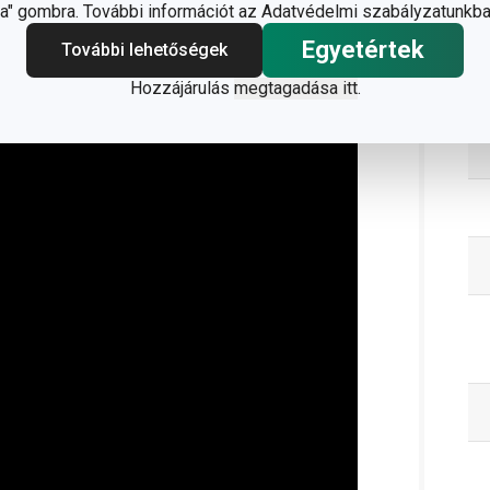
;
info@tescoma.hu
" gombra. További információt az Adatvédelmi szabályzatunkba
Egyetértek
További lehetőségek
Hozzájárulás
megtagadása itt
.