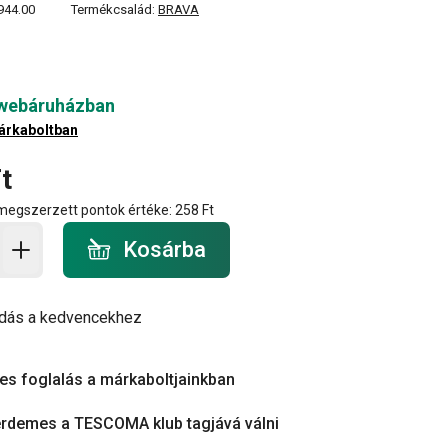
944.00
Termékcsalád:
BRAVA
 webáruházban
árkaboltban
t
 megszerzett pontok értéke:
258 Ft
a - mennyiség
Kosárba
dás a kedvencekhez
es foglalás a márkaboltjainkban
érdemes a TESCOMA klub tagjává válni