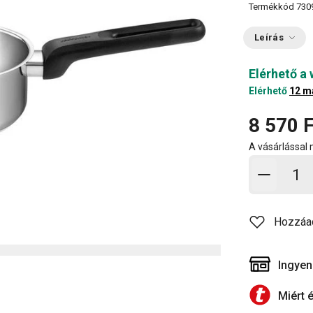
Termékkód
730
Leírás
Elérhető a
Elérhető
12 m
8 570 F
A vásárlással
Kosárb
Hozzáa
Ingyen
Miért 