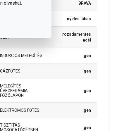
n olvashat.
TERMÉKCSALÁD
BRAVA
TÍPUS
nyeles lábas
rozsdamentes
SZÍN
acél
INDUKCIÓS MELEGÍTÉS
Igen
GÁZFŰTÉS
Igen
MELEGÍTÉS
ÜVEGKERÁMIA
Igen
FŐZŐLAPON
ELEKTROMOS FŰTÉS
Igen
TISZTÍTÁS
Igen
MOSOGATÓGÉPBEN