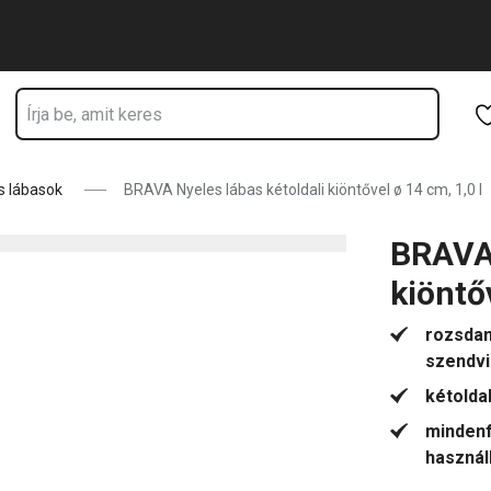
tartózkodik
Ugrás a fő tartalomhoz
Ugrás a navigációhoz
Ugrás a kereséshez
s lábasok
BRAVA Nyeles lábas kétoldali kiöntővel ø 14 cm, 1,0 l
BRAVA 
kiöntőv
rozsdam
szendvic
kétolda
mindenf
használ