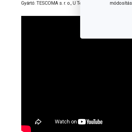
Gyártó: TESCOMA s. r. o., U Tescomy 241, 760 01 Zlín
módosítása