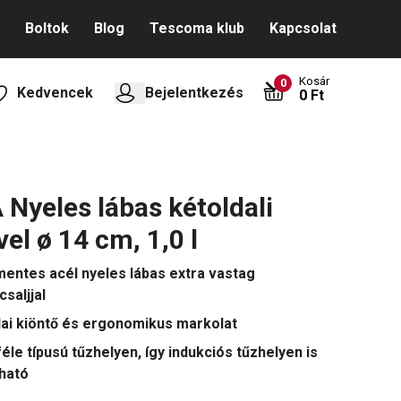
Boltok
Blog
Tescoma klub
Kapcsolat
Kosár
0
Kedvencek
Bejelentkezés
0 Ft
Nyeles lábas kétoldali
el ø 14 cm, 1,0 l
entes acél nyeles lábas extra vastag
saljjal
lai kiöntő és ergonomikus markolat
éle típusú tűzhelyen, így indukciós tűzhelyen is
ható