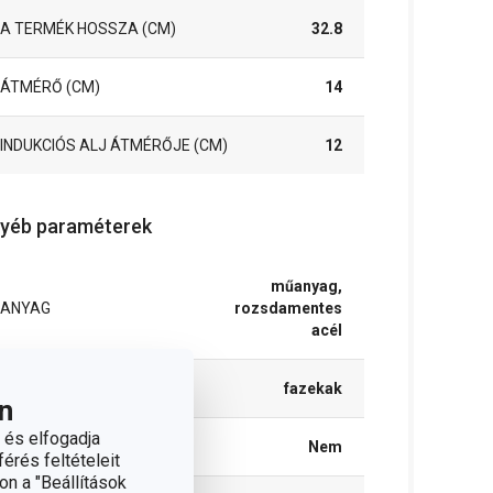
A TERMÉK HOSSZA (CM)
32.8
ÁTMÉRŐ (CM)
14
INDUKCIÓS ALJ ÁTMÉRŐJE (CM)
12
yéb paraméterek
műanyag,
ANYAG
rozsdamentes
acél
BESOROLÁS
fazekak
n
 és elfogadja
FEDŐ
Nem
érés feltételeit
on a "Beállítások