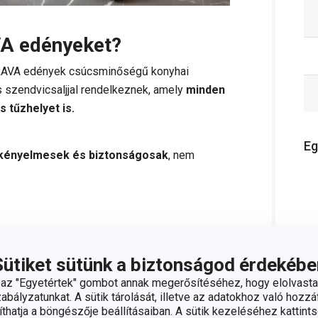
AVA edényeket?
RAVA edények csúcsminőségű konyhai
 szendvicsaljjal rendelkeznek, amely
minden
s tűzhelyet is.
Eg
kényelmesek és biztonságosak
, nem
Sütiket sütünk a biztonságod érdekébe
z "Egyetértek" gombot annak megerősítéséhez, hogy elolvasta
bályzatunkat. A sütik tárolását, illetve az adatokhoz való hozzáf
hatja a böngészője beállításaiban. A sütik kezeléséhez kattints