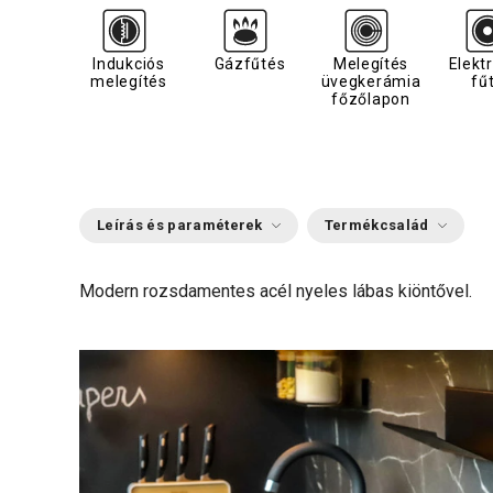
Indukciós
Gázfűtés
Melegítés
Elekt
melegítés
üvegkerámia
fű
főzőlapon
Leírás és paraméterek
Termékcsalád
Modern rozsdamentes acél nyeles lábas kiöntővel.