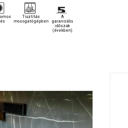
romos
Tisztítás
A
tés
mosogatógépben
garanciális
időszak
(években)