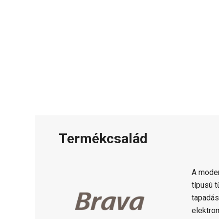
Termékcsalád
A moder
típusú 
tapadás
elektro