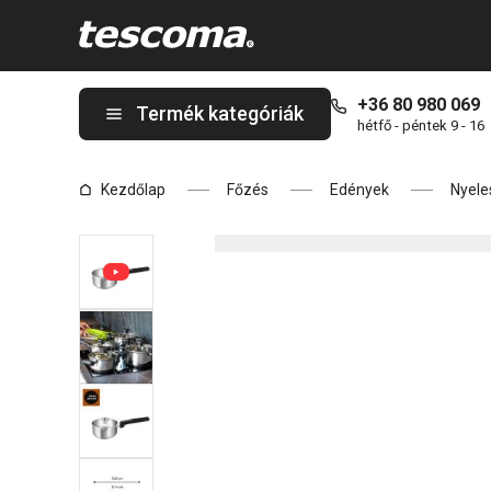
A BRAVA Nyeles lábas kétoldali kiöntővel ø 14 cm, 1,0 l oldalon 
+36 80 980 069
Termék kategóriák
hétfő - péntek 9 - 16
Kezdőlap
Főzés
Edények
Nyele