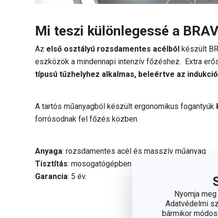
Mi teszi különlegessé a BR
Az
első osztályú rozsdamentes acélból
készült B
eszközök a mindennapi intenzív főzéshez. Extra erős
típusú tűzhelyhez alkalmas, beleértve az indukció
A tartós műanyagból készült ergonomikus fogantyúk
forrósodnak fel főzés közben.
Anyaga
: rozsdamentes acél és masszív műanyag
Tisztítás
: mosogatógépben tisztítható
Garancia
: 5 év.
Nyomja meg a
Adatvédelmi sza
bármikor módosít