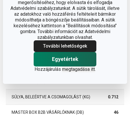
megerősítéséhez, hogy elolvasta és elfogadja
Adatvédelmi szabályzatunkat. A sütik tárolását, illetve
az adatokhoz való hozzáférés feltételeit bármikor
EAN
8592973124187
módosíthatja a böngészője beállításaiban. A sütik
kezeléséhez kattintson a "Beállítások módosítása"
gombra. További információt az Adatvédelmi
Csomag
szabályzatunkban olvashat.
További lehetőségek
SZÉLESSÉG (CM)
23.200
Egyetértek
MAGASSÁG (CM)
3.000
Hozzájárulás
megtagadása itt
.
HOSSZÚSÁG (CM)
29.000
SÚLYA, BELEÉRTVE A CSOMAGOLÁST (KG)
0.712
MASTER BOX B2B VÁSÁRLÓKNAK (DB)
46