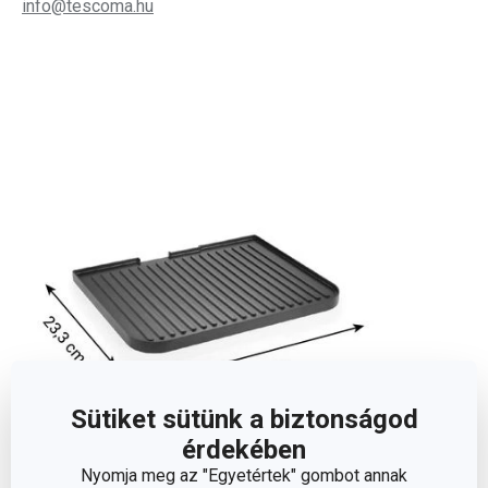
info@tescoma.hu
Sütiket sütünk a biztonságod
érdekében
Nyomja meg az "Egyetértek" gombot annak
Egyéb paraméterek