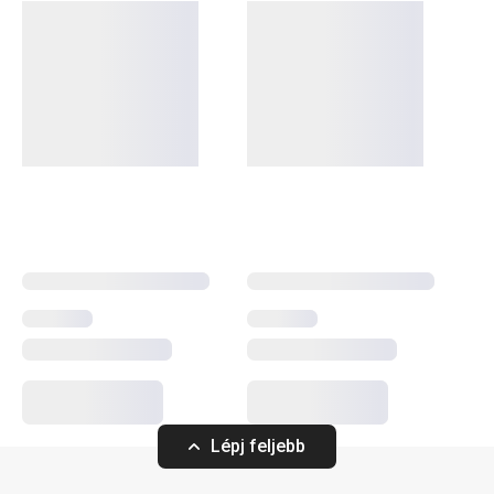
Biztonságos, bevizsgált és
szuper praktikus
cumisüvegeket
vagy
gyermek étkészleteket
keresel?
Fedezd fel a BAMBINI termékcsaládot, amit kifejezetten
gyermekeknek terveztünk! A rozsdamentes acélból
készült, gyermekeknek szánt
evőeszközök
és a vidám
mintás
étkészletek
a lányoknak és fiúknak is egyaránt
tetszenek. Úgy alakítottuk ki őket, hogy használatuk
könnyű legyen, öröm legyen belőlük enni-inni – és persze,
hogy jól nézzenek ki! A legkisebbeknek találsz nálunk
palackokat,
termoszokat
, műanyag evőeszközöket és
jégkrémformákat
is.
Konyhai eszközök
Lépj feljebb
Gyermekeknek