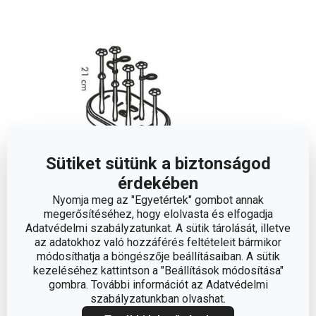
Sütiket sütünk a biztonságod
érdekében
Nyomja meg az "Egyetértek" gombot annak
megerősítéséhez, hogy elolvasta és elfogadja
Egyéb paraméterek
Adatvédelmi szabályzatunkat. A sütik tárolását, illetve
az adatokhoz való hozzáférés feltételeit bármikor
módosíthatja a böngészője beállításaiban. A sütik
ANYAG
műanyag
kezeléséhez kattintson a "Beállítások módosítása"
gombra. További információt az Adatvédelmi
szabályzatunkban olvashat.
tisztítás és
BESOROLÁS
takarítás