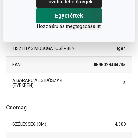
További lehetőségek
Egyetértek
TERMÉKCSALÁD
BAMBINI
Hozzájárulás
megtagadása itt
.
TÍPUS
csepegtető
TISZTÍTÁS MOSOGATÓGÉPBEN
Igen
EAN
8595028444735
A GARANCIÁLIS IDŐSZAK
3
(ÉVEKBEN)
Csomag
SZÉLESSÉG (CM)
4.300