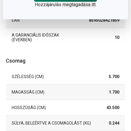
TISZTÍTÁS
Igen
Hozzájárulás
megtagadása itt
.
MOSOGATÓGÉPBEN
EAN
8595028421859
A GARANCIÁLIS IDŐSZAK
10
(ÉVEKBEN)
Csomag
SZÉLESSÉG (CM)
5.700
MAGASSÁG (CM)
1.700
HOSSZÚSÁG (CM)
43.500
SÚLYA, BELEÉRTVE A CSOMAGOLÁST (KG)
0.244