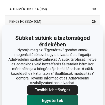
A TERMÉK HOSSZA (CM)
39
PENGE HOSSZA (CM)
26
Sütiket sütünk a biztonságod
Egyéb paraméterek
érdekében
Nyomja meg az "Egyetértek" gombot annak
műanyag,
ANYAG
megerősítéséhez, hogy elolvasta és elfogadja
rozsdamentes acél
Adatvédelmi szabályzatunkat. A sütik tárolását, illetve
az adatokhoz való hozzáférés feltételeit bármikor
módosíthatja a böngészője beállításaiban. A sütik
BESOROLÁS
kések
kezeléséhez kattintson a "Beállítások módosítása"
gombra. További információt az Adatvédelmi
TERMÉKCSALÁD
AZZA
szabályzatunkban olvashat.
További lehetőségek
TÍPUS
sonka kés
Egyetértek