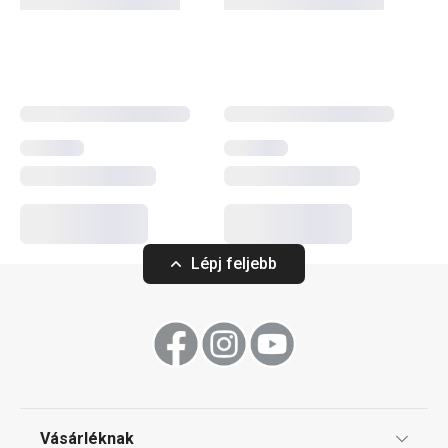
készülnek, és ergonomikus nyelük masszív
szegecsekkel van rögzítve. Az AZZA termékcsaládra a
kimagasló minőség és a precizitás jellemző, amelyek
garantálják a maximális élettartamot és az él tartósságát.
Szeletelés
Lépj feljebb
Vásárléknak