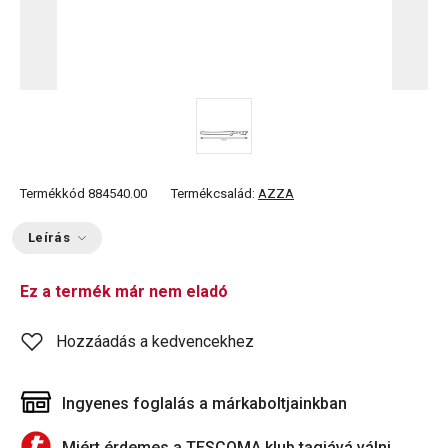
Termékkód
884540.00
Termékcsalád:
AZZA
Leírás
Ez a termék már nem eladó
Hozzáadás a kedvencekhez
Ingyenes foglalás a márkaboltjainkban
Miért érdemes a TESCOMA klub tagjává válni