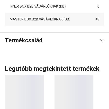
INNER BOX B2B VÁSÁRLÓKNAK (DB)
6
MASTER BOX B2B VÁSÁRLÓKNAK (DB)
48
Termékcsalád
Legutóbb megtekintett termékek
Az AZZA termékcsalád
kiváló minőségű késeket
kínál,
amelyek önállóan vagy
dizájnos késblokkal
együtt is
megvásárolhatók, kiegészítve egy
bárddal
,
baromfivágó
ollóval
és egyéb konyhai eszközökkel. A masszív AZZA
kések egyetlen darab japán késpenge-acélból kovácsolva