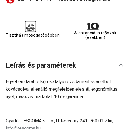
A garanciális időszak
Tisztítás mosogatógépben
(években)
Leírás és paraméterek
Egyetlen darab első osztályú rozsdamentes acélból
kovácsolva, ellenálló megfelelően éles él, ergonómikus
nyél, masszív markolat. 10 év garancia.
Gyártó: TESCOMA s. r. o., U Tescomy 241, 760 01 Zlín;
info@tescoma.hu