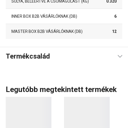
SÚLYA, BELEÉRTVE A CSOMAGOLÁST (KG)
0.320
INNER BOX B2B VÁSÁRLÓKNAK (DB)
6
MASTER BOX B2B VÁSÁRLÓKNAK (DB)
12
Termékcsalád
Legutóbb megtekintett termékek
Az AZZA termékcsalád
kiváló minőségű késeket
kínál,
amelyek önállóan vagy
dizájnos késblokkal
együtt is
megvásárolhatók, kiegészítve egy
bárddal
,
baromfivágó
ollóval
és egyéb konyhai eszközökkel. A masszív AZZA