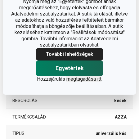
Nyomja meg az "Egyetértek" gombot annak
A TERMÉK SZÉLESSÉGE (CM)
4
megerősítéséhez, hogy elolvasta és elfogadja
Adatvédelmi szabályzatunkat. A sütik tárolását, illetve
az adatokhoz való hozzáférés feltételeit bármikor
A TERMÉK HOSSZA (CM)
28
módosíthatja a böngészője beállításaiban. A sütik
kezeléséhez kattintson a "Beállítások módosítása"
PENGE HOSSZA (CM)
15
gombra. További információt az Adatvédelmi
szabályzatunkban olvashat.
További lehetőségek
Egyéb paraméterek
Egyetértek
műanyag, kerámia
Hozzájárulás
megtagadása itt
.
ANYAG
tapadásmentes felület
BESOROLÁS
kések
TERMÉKCSALÁD
AZZA
TÍPUS
univerzális kés