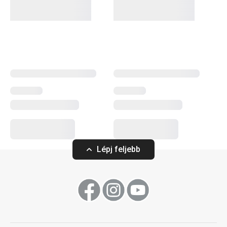
kések egyetlen darab japán késpenge-acélból kovácsolva
készülnek, és ergonomikus nyelük masszív
szegecsekkel van rögzítve. Az AZZA termékcsaládra a
kimagasló minőség és a precizitás jellemző, amelyek
garantálják a maximális élettartamot és az él tartósságát.
Szeletelés
Lépj feljebb