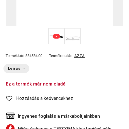
Termékkód
884584.00
Termékcsalád:
AZZA
Leírás
Ez a termék már nem eladó
Hozzáadás a kedvencekhez
Ingyenes foglalás a márkaboltjainkban
Miért érdemes a TESCOMA klub tagjává válni