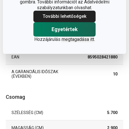
gombra. További információt az Adatvédelmi
szabályzatunkban olvashat.
TERMÉKCSALÁD
AZZA
További lehetőségek
TÍPUS
fenőacél
Egyetértek
Hozzájárulás
megtagadása itt
.
SZÍN
fekete
EAN
8595028421880
A GARANCIÁLIS IDŐSZAK
10
(ÉVEKBEN)
Csomag
SZÉLESSÉG (CM)
5.700
MAGASSÁG (CM)
2.900