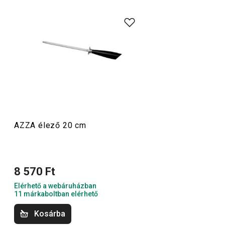
Az AZZA termékcsalád
kiváló minőségű késeket
kínál,
amelyek önállóan vagy
dizájnos késblokkal
együtt is
megvásárolhatók, kiegészítve egy
bárddal
,
baromfivágó
ollóval
és egyéb konyhai eszközökkel. A masszív AZZA
kések egyetlen darab japán késpenge-acélból kovácsolva
készülnek, és ergonomikus nyelük masszív
szegecsekkel van rögzítve. Az AZZA termékcsaládra a
kimagasló minőség és a precizitás jellemző, amelyek
garantálják a maximális élettartamot és az él tartósságát.
AZZA élező 20 cm
Szeletelés
8 570 Ft
Elérhető a webáruházban
11 márkaboltban elérhető
Kosárba