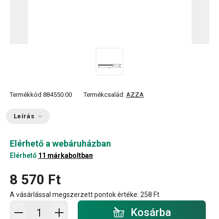
Termékkód
884550.00
Termékcsalád:
AZZA
Leírás
Elérhető a webáruházban
Elérhető
11 márkaboltban
8 570 Ft
A vásárlással megszerzett pontok értéke:
258 Ft
Kosárba - mennyiség
Kosárba