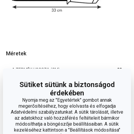
Méretek
A TERMÉK HOSSZA (CM)
33
Sütiket sütünk a biztonságod
Egyéb paraméterek
érdekében
Nyomja meg az "Egyetértek" gombot annak
megerősítéséhez, hogy elolvasta és elfogadja
műanyag,
ANYAG
Adatvédelmi szabályzatunkat. A sütik tárolását, illetve
fenőacél
az adatokhoz való hozzáférés feltételeit bármikor
módosíthatja a böngészője beállításaiban. A sütik
kezeléséhez kattintson a "Beállítások módosítása"
BESOROLÁS
késélezés