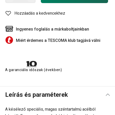
Hozzáadás a kedvencekhez
Ingyenes foglalás a márkaboltjainkban
Miért érdemes a TESCOMA klub tagjává válni
A garanciális időszak (években)
Leírás és paraméterek
A késélező speciális, magas széntartalmú
acél
ból