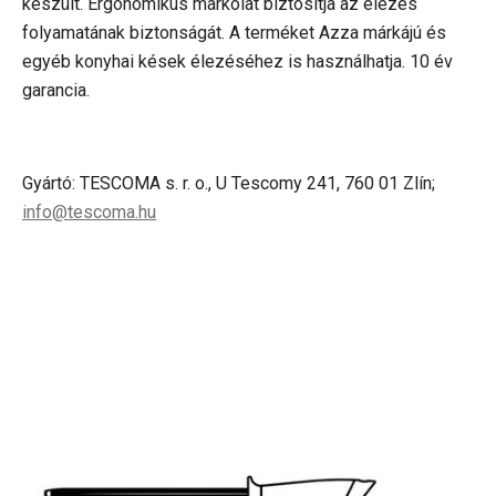
készült.
Ergonomikus markolat
biztosítja az élezés
folyamatának biztonságát. A terméket Azza márkájú és
egyéb konyhai kések élezéséhez is használhatja. 10 év
garancia.
Gyártó: TESCOMA s. r. o., U Tescomy 241, 760 01 Zlín;
info@tescoma.hu