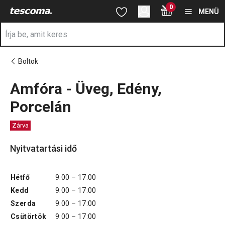
A Amfóra - Üveg, Edény, Porcelán oldalon tartózkodik
0
Ugrás a fő tartalomhoz
Ugrás a navigációhoz
Ugrás a kereséshez
MENÜ
Boltok
Amfóra - Üveg, Edény,
Porcelán
Zárva
Nyitvatartási idő
Hétfő
9:00 – 17:00
Kedd
9:00 – 17:00
Szerda
9:00 – 17:00
Csütörtök
9:00 – 17:00