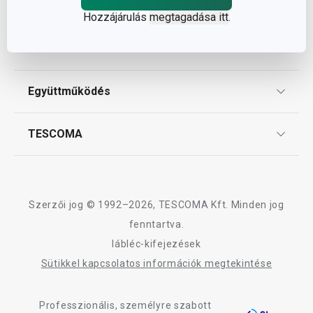
Vásárléknak
Hozzájárulás
megtagadása itt
.
Ajándékutalványok
Vásárlásról
Tescoma klub
ÁSZF
Együttműködés
Gyakori kérdések
Szállítási díjak és fizetési módok
Affiliate program
TESCOMA
Reklamáció és termékvisszaküldés
Karrier
TESCOMA garancia és szerviz
Rólunk
Design
Szerzői jog © 1992–2026, TESCOMA Kft. Minden jog
Minőség
fenntartva.
lábléc-kifejezések
Blog
Sütikkel kapcsolatos információk megtekintése
Kapcsolat
Professzionális, személyre szabott
Adatkezelési Tájékoztató