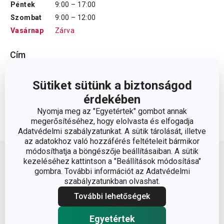
Péntek
9:00 – 17:00
Szombat
9:00 – 12:00
Vasárnap
Zárva
Cím
Vörösmaty utca 1 Paks 7030
Sütiket sütünk a biztonságod
E-mail cím
:
érdekében
Nyomja meg az "Egyetértek" gombot annak
Telefon
:
+36 20 236 7906
megerősítéséhez, hogy elolvasta és elfogadja
Adatvédelmi szabályzatunkat. A sütik tárolását, illetve
Lépj feljebb
az adatokhoz való hozzáférés feltételeit bármikor
módosíthatja a böngészője beállításaiban. A sütik
kezeléséhez kattintson a "Beállítások módosítása"
gombra. További információt az Adatvédelmi
szabályzatunkban olvashat.
További lehetőségek
Egyetértek