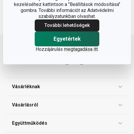
kezeléséhez kattintson a "Beállítások módosítása"
gombra. További információt az Adatvédelmi
szabályzatunkban olvashat.
További lehetőségek
Lépj feljebb
Egyetértek
Hozzájárulás
megtagadása itt
.
Vásárléknak
Ajándékutalványok
Vásárlásról
Tescoma klub
ÁSZF
Együttműködés
Gyakori kérdések
Szállítási díjak és fizetési módok