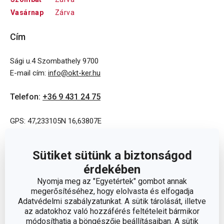
Vasárnap
Zárva
Cím
Sági u.4 Szombathely 9700
E-mail cím
:
info@okt-ker.hu
Telefon
:
+36 9 431 24 75
GPS: 47,233105N 16,63807E
Sütiket sütünk a biztonságod
érdekében
Nyomja meg az "Egyetértek" gombot annak
megerősítéséhez, hogy elolvasta és elfogadja
Adatvédelmi szabályzatunkat. A sütik tárolását, illetve
az adatokhoz való hozzáférés feltételeit bármikor
módosíthatja a böngészője beállításaiban. A sütik