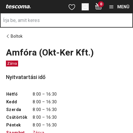
A Amfóra (Okt-Ker Kft.) oldalon tartózkodik
0
Ugrás a fő tartalomhoz
Ugrás a navigációhoz
Ugrás a kereséshez
MENÜ
Boltok
Amfóra (Okt-Ker Kft.)
Zárva
Nyitvatartási idő
Hétfő
8:00 – 16:30
Kedd
8:00 – 16:30
Szerda
8:00 – 16:30
Csütörtök
8:00 – 16:30
Péntek
8:00 – 16:30
Szombat
Zárva