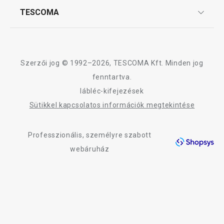
Affiliate program
TESCOMA
Reklamáció és termékvisszaküldés
Karrier
TESCOMA garancia és szerviz
Rólunk
Design
Szerzői jog © 1992–2026, TESCOMA Kft. Minden jog
Minőség
fenntartva.
lábléc-kifejezések
Blog
Sütikkel kapcsolatos információk megtekintése
Kapcsolat
Professzionális, személyre szabott
Adatkezelési Tájékoztató
webáruház
Akadálymentességi nyilatkozat