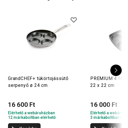
GrandCHEF+ tükörtojássütő
PREMIUM 4 fész
serpenyő ø 24 cm
22 x 22 cm
16 600 Ft
16 000 Ft
Elérhető a webáruházban
Elérhető a webáruh
12 márkaboltban elérhető
3 márkaboltban elér