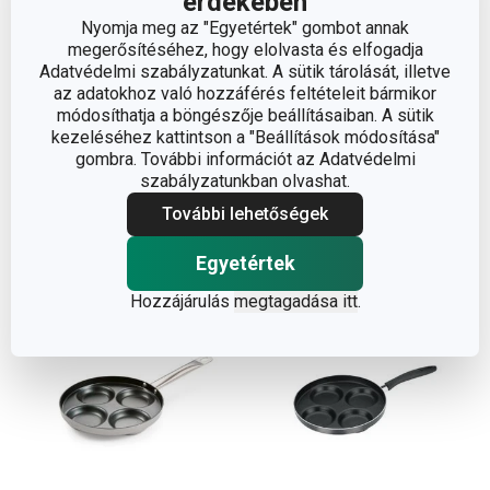
érdekében
Nyomja meg az "Egyetértek" gombot annak
PREMIUM 4 fészkes
Smart CLICK
megerősítéséhez, hogy elolvasta és elfogadja
serpenyő 22 x 22 cm
Tükörtojássütő serpenyő
Adatvédelmi szabályzatunkat. A sütik tárolását, illetve
4 fészkes ø 24 cm
az adatokhoz való hozzáférés feltételeit bármikor
módosíthatja a böngészője beállításaiban. A sütik
16 000 Ft
31 500 Ft
kezeléséhez kattintson a "Beállítások módosítása"
Elérhető a webáruházban
Elérhető a webáruházban
gombra. További információt az Adatvédelmi
3 márkaboltban elérhető
9 márkaboltban elérhető
szabályzatunkban olvashat.
További lehetőségek
Kosárba
Kosárba
Egyetértek
Hozzájárulás
megtagadása itt
.