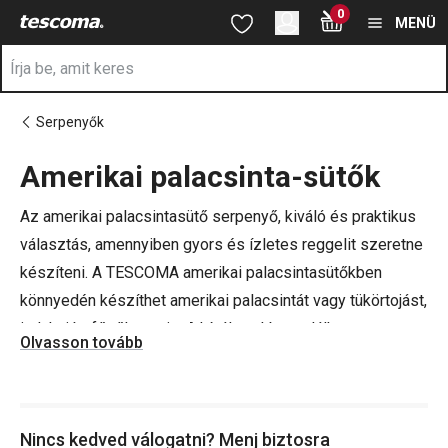
A Amerikai palacsinta-sütők oldalon tartózkodik
0
Ugrás a fő tartalomhoz
Ugrás a navigációhoz
Ugrás a kereséshez
MENÜ
Serpenyők
Amerikai palacsinta-sütők
a
Az amerikai palacsintasütő serpenyő, kiváló és praktikus
választás, amennyiben gyors és ízletes reggelit szeretne
készíteni. A TESCOMA amerikai palacsintasütőkben
könnyedén készíthet amerikai palacsintát vagy tükörtojást,
indukciós főzőlapon is. A kínálatunkban találhat
Olvasson tovább
palacsintasütőket, sütőben használható serpenyőket vagy
univerzális serpenyőket.
Nincs kedved válogatni? Menj biztosra