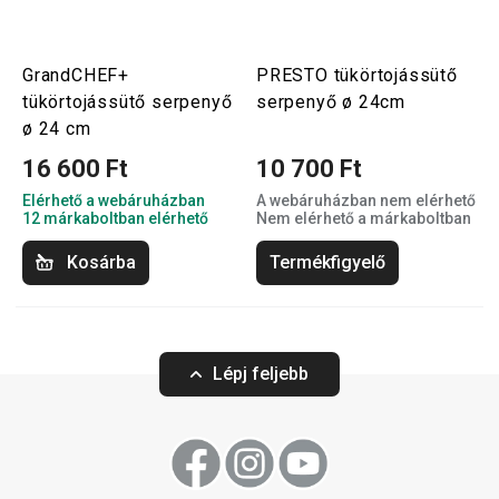
GrandCHEF+
PRESTO tükörtojássütő
tükörtojássütő serpenyő
serpenyő ø 24cm
ø 24 cm
16 600 Ft
10 700 Ft
Elérhető a webáruházban
A webáruházban nem elérhető
12 márkaboltban elérhető
Nem elérhető a márkaboltban
Kosárba
Termékfigyelő
Lépj feljebb