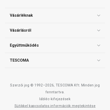
Vásárléknak
Ajándékutalványok
Vásárlásról
Tescoma klub
ÁSZF
Együttműködés
Gyakori kérdések
Szállítási díjak és fizetési módok
Affiliate program
TESCOMA
Reklamáció és termékvisszaküldés
Karrier
TESCOMA garancia és szerviz
Rólunk
Design
Szerzői jog © 1992–2026, TESCOMA Kft. Minden jog
Minőség
fenntartva.
lábléc-kifejezések
Blog
Sütikkel kapcsolatos információk megtekintése