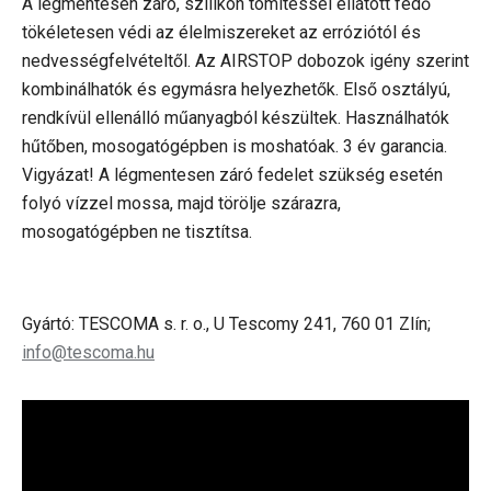
A légmentesen záró, szilikon tömítéssel ellátott fedő
tökéletesen védi az élelmiszereket az erróziótól és
nedvességfelvételtől. Az AIRSTOP dobozok igény szerint
kombinálhatók és egymásra helyezhetők. Első osztályú,
rendkívül ellenálló műanyagból készültek. Használhatók
hűtőben, mosogatógépben is moshatóak. 3 év garancia.
Vigyázat! A légmentesen záró fedelet szükség esetén
folyó vízzel mossa, majd törölje szárazra,
mosogatógépben ne tisztítsa.
Gyártó: TESCOMA s. r. o., U Tescomy 241, 760 01 Zlín;
info@tescoma.hu