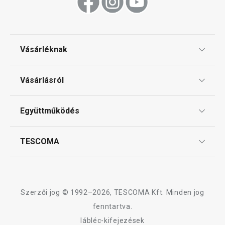
Vásárléknak
Ajándékutalványok
Vásárlásról
Tescoma klub
ÁSZF
Együttműködés
Gyakori kérdések
Szállítási díjak és fizetési módok
Affiliate program
TESCOMA
Reklamáció és termékvisszaküldés
Karrier
TESCOMA garancia és szerviz
Rólunk
Design
Szerzői jog © 1992–2026, TESCOMA Kft. Minden jog
Minőség
fenntartva.
lábléc-kifejezések