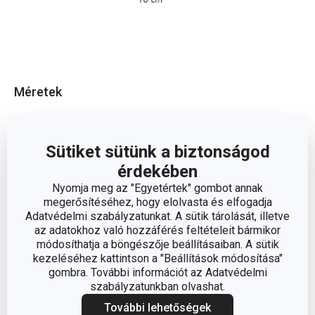
Méretek
A TERMÉK MAGASSÁGA (CM)
15
Sütiket sütünk a biztonságod
A TERMÉK SZÉLESSÉGE (CM)
érdekében
10
Nyomja meg az "Egyetértek" gombot annak
megerősítéséhez, hogy elolvasta és elfogadja
TÉRFOGAT (L)
1
Adatvédelmi szabályzatunkat. A sütik tárolását, illetve
az adatokhoz való hozzáférés feltételeit bármikor
A TERMÉK HOSSZA (CM)
10
módosíthatja a böngészője beállításaiban. A sütik
kezeléséhez kattintson a "Beállítások módosítása"
gombra. További információt az Adatvédelmi
szabályzatunkban olvashat.
Egyéb paraméterek
További lehetőségek