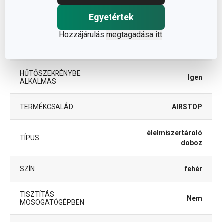
ANYAG
műanyag
Egyetértek
Hozzájárulás
megtagadása itt
.
élelmiszer tároló
BESOROLÁS
doboz
HŰTŐSZEKRÉNYBE
Igen
ALKALMAS
TERMÉKCSALÁD
AIRSTOP
élelmiszertároló
TÍPUS
doboz
SZÍN
fehér
TISZTÍTÁS
Nem
MOSOGATÓGÉPBEN