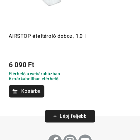
AIRSTOP ételtároló doboz, 1,0 l
6 090 Ft
Elérhető a webáruházban
6 márkaboltban elérhető
AIRSTOP ételtároló doboz, 2,0 l
AIRSTOP ételtáro
Kosárba
7 420 Ft
6 420 Ft
Lépj feljebb
Elérhető a webáruházban
Elérhető a webáruh
9 márkaboltban elérhető
4 márkaboltban elér
Kosárba
Kosárba