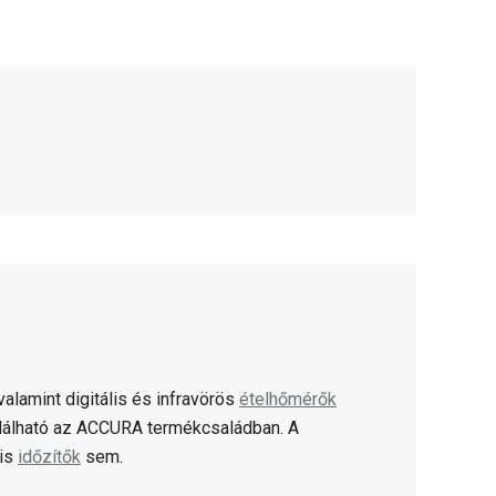
alamint digitális és infravörös
ételhőmérők
lálható az ACCURA termékcsaládban. A
lis
időzítők
sem.