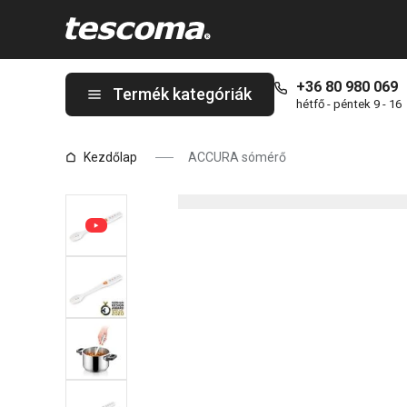
A ACCURA sómérő oldalon tartózkodik
+36 80 980 069
Termék kategóriák
hétfő - péntek 9 - 16
Kezdőlap
ACCURA sómérő