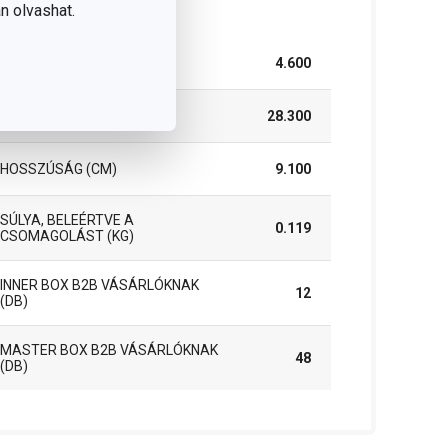
somag
n olvashat.
SZÉLESSÉG (CM)
4.600
MAGASSÁG (CM)
28.300
HOSSZÚSÁG (CM)
9.100
SÚLYA, BELEÉRTVE A
0.119
CSOMAGOLÁST (KG)
INNER BOX B2B VÁSÁRLÓKNAK
12
(DB)
MASTER BOX B2B VÁSÁRLÓKNAK
48
(DB)