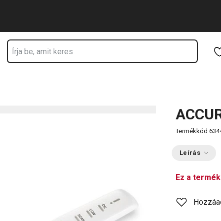
Ugrás a fő tartalomhoz
Ugrás a navigációhoz
Ugrás a kereséshez
ACCUR
Termékkód
634
Leírás
Ez a termék
Hozzáa