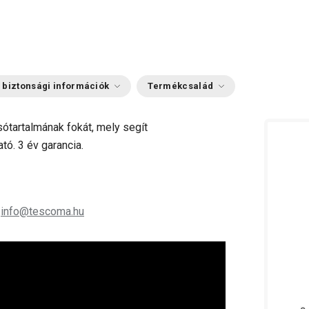
 biztonsági információk
Termékcsalád
ótartalmának fokát, mely segít
tó. 3 év garancia.
;
info@tescoma.hu