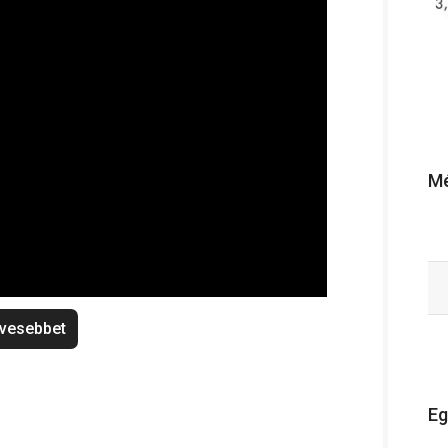
Mé
vesebbet
Eg