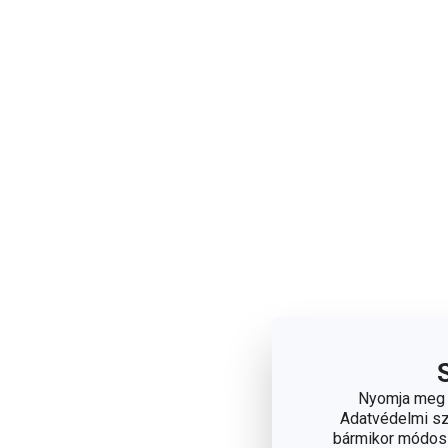
Nyomja meg a
Adatvédelmi sza
bármikor módosít