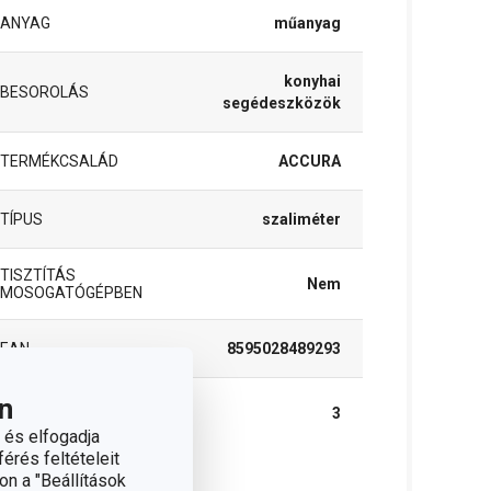
ANYAG
műanyag
konyhai
BESOROLÁS
segédeszközök
TERMÉKCSALÁD
ACCURA
TÍPUS
szaliméter
TISZTÍTÁS
Nem
MOSOGATÓGÉPBEN
EAN
8595028489293
n
A GARANCIÁLIS
3
IDŐSZAK (ÉVEKBEN)
 és elfogadja
érés feltételeit
on a "Beállítások