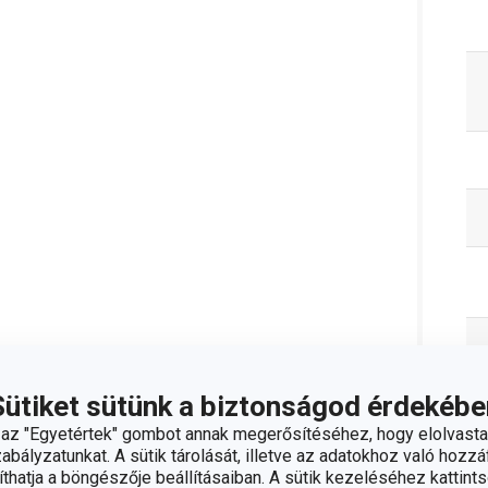
Sütiket sütünk a biztonságod érdekébe
z "Egyetértek" gombot annak megerősítéséhez, hogy elolvasta
bályzatunkat. A sütik tárolását, illetve az adatokhoz való hozzáf
hatja a böngészője beállításaiban. A sütik kezeléséhez kattints