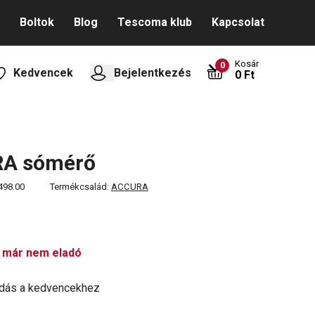
Boltok
Blog
Tescoma klub
Kapcsolat
Kosár
0
Kedvencek
Bejelentkezés
0 Ft
A sómérő
498.00
Termékcsalád:
ACCURA
 már nem eladó
dás a kedvencekhez