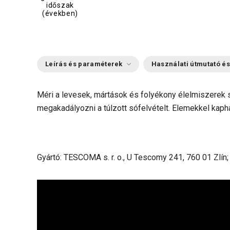
időszak
(években)
Leírás és paraméterek
Használati útmutató és
Méri a levesek, mártások és folyékony élelmiszerek s
megakadályozni a túlzott sófelvételt. Elemekkel kapha
Gyártó: TESCOMA s. r. o., U Tescomy 241, 760 01 Zlín