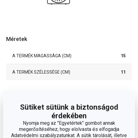
Méretek
A TERMÉK MAGASSÁGA (CM)
15
A TERMÉK SZÉLESSÉGE (CM)
11
Egyéb paraméterek
Sütiket sütünk a biztonságod
ANYAG
műanyag
érdekében
Nyomja meg az "Egyetértek" gombot annak
konyhai
megerősítéséhez, hogy elolvasta és elfogadja
BESOROLÁS
segédeszközök
Adatvédelmi szabályzatunkat. A sütik tárolását, illetve