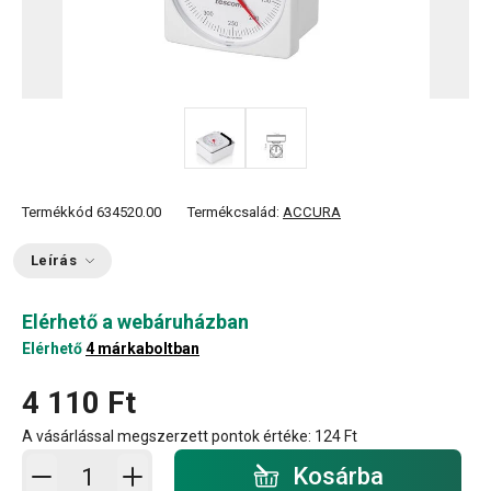
Termékkód
634520.00
Termékcsalád:
ACCURA
Leírás
Elérhető a webáruházban
Elérhető
4 márkaboltban
4 110 Ft
A vásárlással megszerzett pontok értéke:
124 Ft
Kosárba - mennyiség
Kosárba