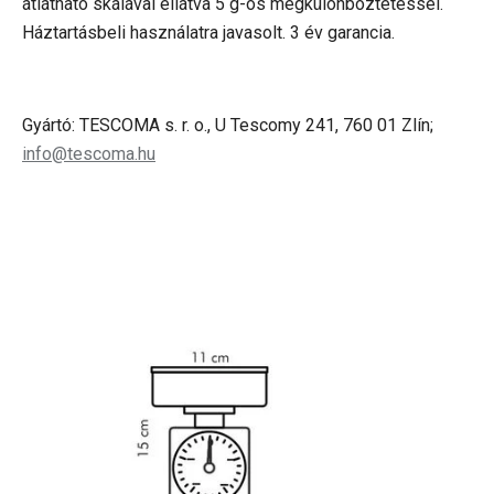
átlátható skálával ellátva 5 g-os megkülönböztetéssel.
Háztartásbeli használatra javasolt. 3 év garancia.
Gyártó: TESCOMA s. r. o., U Tescomy 241, 760 01 Zlín;
info@tescoma.hu