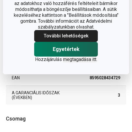
az adatokhoz való hozzáférés feltételeit bármikor
módosíthatja a böngészője beállításaiban. A sütik
TERMÉKCSALÁD
ACCURA
kezeléséhez kattintson a "Beállítások módosítása"
gombra. További információt az Adatvédelmi
szabályzatunkban olvashat.
TÍPUS
konyhai mérlegek
További lehetőségek
SZÍN
fehér
Egyetértek
TISZTÍTÁS
Hozzájárulás
megtagadása itt
.
Nem
MOSOGATÓGÉPBEN
EAN
8595028434729
A GARANCIÁLIS IDŐSZAK
3
(ÉVEKBEN)
Csomag