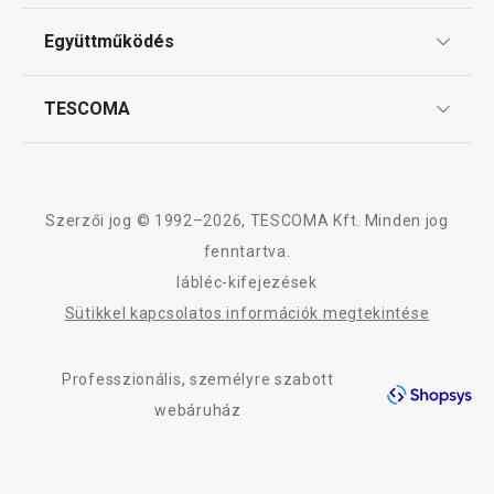
Tescoma klub
11 márkaboltban elérhető
5 márkaboltban elér
ÁSZF
Együttműködés
Gyakori kérdések
Kosárba
Kosárba
Szállítási díjak és fizetési módok
Affiliate program
TESCOMA
Reklamáció és termékvisszaküldés
Karrier
TESCOMA garancia és szerviz
Rólunk
A ACCURA termékcsalád összes terméke
Design
Szerzői jog © 1992–2026, TESCOMA Kft. Minden jog
Minőség
fenntartva.
lábléc-kifejezések
Blog
Sütikkel kapcsolatos információk megtekintése
Kapcsolat
Professzionális, személyre szabott
Adatkezelési Tájékoztató
webáruház
Akadálymentességi nyilatkozat