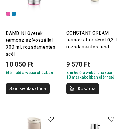
CONSTANT CREAM
BAMBINI Gyerek
termosz bögrével 0,3 l,
termosz szívószállal
rozsdamentes acél
300 ml, rozsdamentes
acél
10 050 Ft
9 570 Ft
Elérhető a webáruházban
Elérhető a webáruházban
10 márkaboltban elérhető
Szín kiválasztása
Kosárba