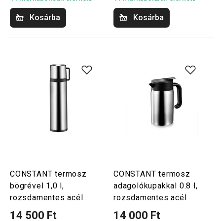
Kosárba
Kosárba
CONSTANT termosz
CONSTANT termosz
bögrével 1,0 l,
adagolókupakkal 0.8 l,
rozsdamentes acél
rozsdamentes acél
14 500 Ft
14 000 Ft