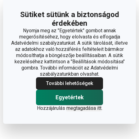
zárral 0,5 l,
0,4 l, rozsdamentes acél
rozsdamentes acél
Sütiket sütünk a biztonságod
12 300 Ft
11 800 Ft
érdekében
Elérhető a webáruházban
Elérhető a webáruházban
Nyomja meg az "Egyetértek" gombot annak
Elérhető a 1 boltban
11 márkaboltban elérhető
megerősítéséhez, hogy elolvasta és elfogadja
Adatvédelmi szabályzatunkat. A sütik tárolását, illetve
Kosárba
Kosárba
az adatokhoz való hozzáférés feltételeit bármikor
módosíthatja a böngészője beállításaiban. A sütik
kezeléséhez kattintson a "Beállítások módosítása"
gombra. További információt az Adatvédelmi
szabályzatunkban olvashat.
További lehetőségek
Egyetértek
Hozzájárulás
megtagadása itt
.