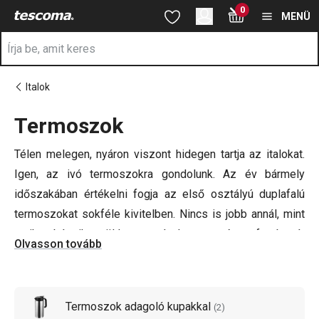
A Termoszok oldalon tartózkodik
0
Ugrás a fő tartalomhoz
Ugrás a navigációhoz
Ugrás a kereséshez
MENÜ
Italok
Termoszok
a
Télen melegen, nyáron viszont hidegen tartja az italokat.
Igen, az ivó termoszokra gondolunk. Az év bármely
időszakában értékelni fogja az első osztályú duplafalú
termoszokat sokféle kivitelben. Nincs is jobb annál, mint
amikor bármikor tölthet magának egy csésze forró teát
Olvasson tovább
vagy kávét. A TESCOMA Termosz vagy TESCOMA
Termobögre jól fog jönni akár otthon, akár az autóban, a
munkahelyen, kirándulásokon, nyaraláskor és
Termoszok adagoló kupakkal
(
2
)
sporttevékenység közben.