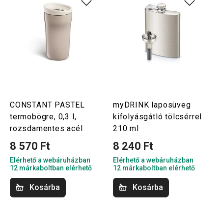
CONSTANT PASTEL
myDRINK laposüveg
termobögre, 0,3 l,
kifolyásgátló tölcsérrel
rozsdamentes acél
210 ml
8 570 Ft
8 240 Ft
Elérhető a webáruházban
Elérhető a webáruházban
12 márkaboltban elérhető
12 márkaboltban elérhető
Kosárba
Kosárba