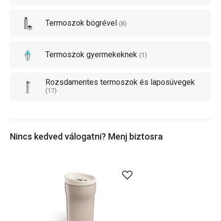
Termoszok bögrével
Kínálatunkban
termoszok adagoló zárral
,
termoszok
(
8
)
bögrével
és népszerű
gyerek termoszok
is találhatók!
Termoszok gyermekeknek
(
1
)
Rozsdamentes termoszok és laposüvegek
(
17
)
Nincs kedved válogatni? Menj biztosra