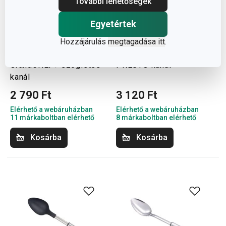
További lehetőségek
Egyetértek
Hozzájárulás
megtagadása itt
.
GrandCHEF+ szögletes
PRESTO kanál
kanál
2 790 Ft
3 120 Ft
Elérhető a webáruházban
Elérhető a webáruházban
11 márkaboltban elérhető
8 márkaboltban elérhető
Kosárba
Kosárba