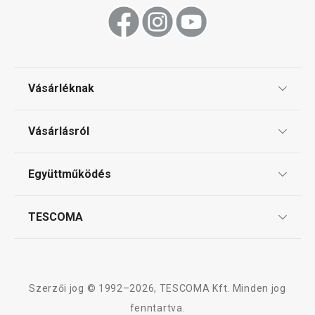
Vásárléknak
Ajándékutalványok
Vásárlásról
Tescoma klub
ÁSZF
Együttműködés
Gyakori kérdések
Szállítási díjak és fizetési módok
Affiliate program
TESCOMA
Reklamáció és termékvisszaküldés
Karrier
TESCOMA garancia és szerviz
Rólunk
Design
Szerzői jog © 1992–2026, TESCOMA Kft. Minden jog
Minőség
fenntartva.