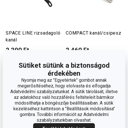
SPACE LINE rizsadagoló
COMPACT kanál/csipesz
kanál
2 290 Ft
2 460 Ft
Elérhető a webáruházban
Elérhető a webáruházban
3 márkaboltban elérhető
11 márkaboltban elérhető
Sütiket sütünk a biztonságod
érdekében
Kosárba
Kosárba
Nyomja meg az "Egyetértek" gombot annak
megerősítéséhez, hogy elolvasta és elfogadja
Adatvédelmi szabályzatunkat. A sütik tárolását, illetve
az adatokhoz való hozzáférés feltételeit bármikor
módosíthatja a böngészője beállításaiban. A sütik
kezeléséhez kattintson a "Beállítások módosítása"
gombra. További információt az Adatvédelmi
szabályzatunkban olvashat.