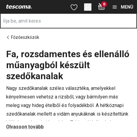
A Konyhai kanalak oldalon tartózkodik
0
Ugrás a fő tartalomhoz
Ugrás a navigációhoz
Ugrás a kereséshez
MENÜ
Főzőeszközök
Fa, rozsdamentes és ellenálló
a
műanyagból készült
szedőkanalak
Nagy szedőkanalak széles választéka, amelyekkel
kényelmesen vehetsz a rizsből, vagy bármilyen más
meleg vagy hideg ételből és folyadékból. A hétköznapi
szedőkanalak mellett a vidám anyukáknak is készítettünk
különleges konyhai kanalakat. Tekintsd játéknak és ne
Olvasson tovább
kötelességnek a főzést! Vond be a kicsiket is az