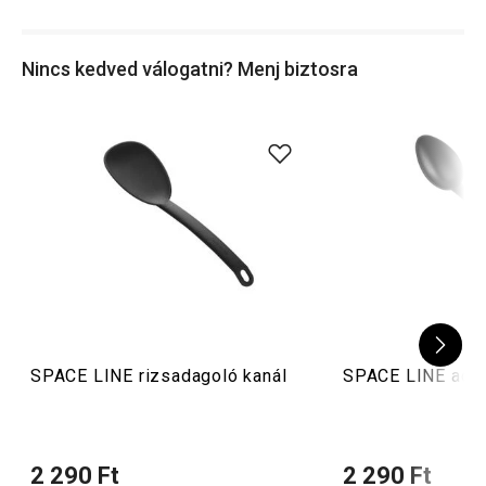
ételkészítésbe
vagy a
sütésbe
. Különleges,
gyerekeknek
való konyhai eszközeink
is vannak.
Nincs kedved válogatni? Menj biztosra
SPACE LINE rizsadagoló kanál
SPACE LINE adag
2 290 Ft
2 290 Ft