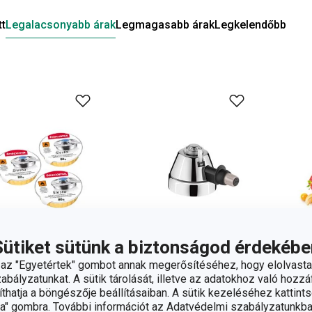
tt
Legalacsonyabb árak
Legmagasabb árak
Legkelendőbb
Sütiket sütünk a biztonságod érdekébe
z "Egyetértek" gombot annak megerősítéséhez, hogy elolvasta
bályzatunkat. A sütik tárolását, illetve az adatokhoz való hozzáf
hatja a böngészője beállításaiban. A sütik kezeléséhez kattints
andCHEF fondue
SIESTA gázrózsa
DEL
" gombra. További információt az Adatvédelmi szabályzatunkba
őzselé, 3 db
fon