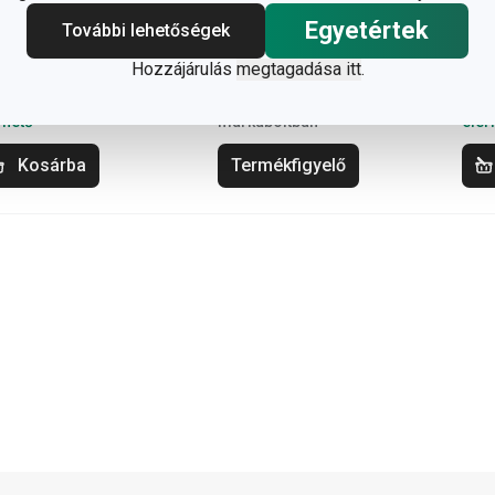
Egyetértek
További lehetőségek
620 Ft
15 300 Ft
17
Hozzájárulás
megtagadása itt
.
rhető a
A webáruházban nem
Elér
áruházban
elérhető
web
márkaboltban
Nem elérhető a
12 m
rhető
márkaboltban
elér
Kosárba
Termékfigyelő