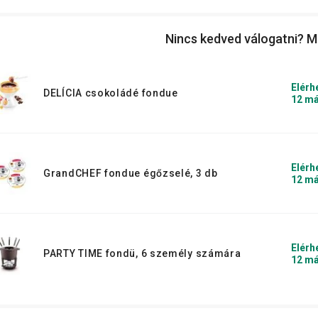
Nincs kedved válogatni? M
Elérh
DELÍCIA csokoládé fondue
12 má
Elérh
GrandCHEF fondue égőzselé, 3 db
12 má
Elérh
PARTY TIME fondü, 6 személy számára
12 má