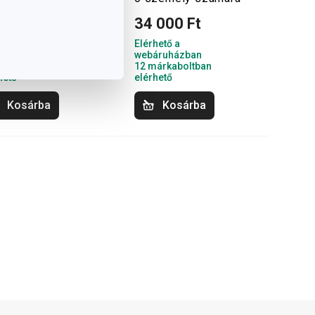
 000 Ft
34 000 Ft
hető a
Elérhető a
áruházban
webáruházban
árkaboltban
12 márkaboltban
hető
elérhető
Kosárba
Kosárba