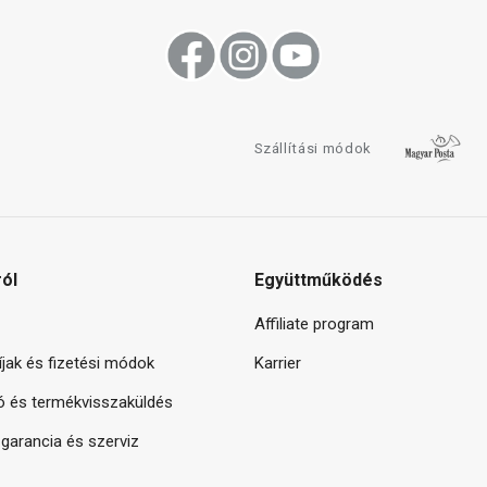
Szállítási módok
ról
Együttműködés
Affiliate program
díjak és fizetési módok
Karrier
ó és termékvisszaküldés
arancia és szerviz