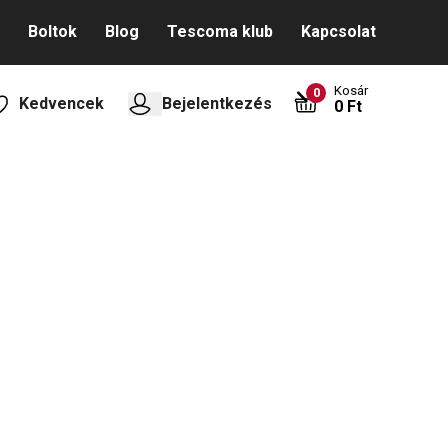
Boltok
Blog
Tescoma klub
Kapcsolat
Kosár
0
Kedvencek
Bejelentkezés
0 Ft