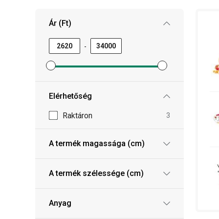
Ár (Ft)
-
Minimum ár szűrő beállítása
Maximum ár szűrő beállítása
Elérhetőség
Raktáron
3
A termék magassága (cm)
A termék szélessége (cm)
Anyag