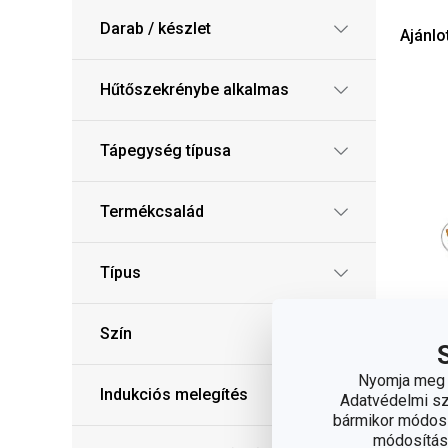
Darab / készlet
Ajánlo
Hűtőszekrénybe alkalmas
Tápegység típusa
Termékcsalád
Típus
Szín
Nyomja meg a
Indukciós melegítés
Adatvédelmi sza
bármikor módosít
Gr
módosítása
ég