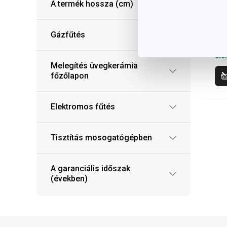
A termék hossza (cm)
2 
Elé
Gázfűtés
web
12 
elé
Melegítés üvegkerámia
főzőlapon
Elektromos fűtés
Tisztítás mosogatógépben
A garanciális időszak
(években)