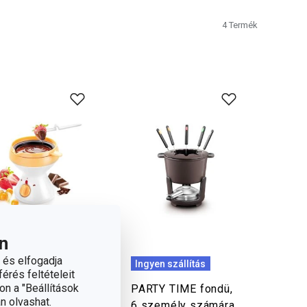
4
Termék
n
 és elfogadja
Ingyen szállítás
érés feltételeit
on a "Beállítások
ÍCIA csokoládé
PARTY TIME fondü,
n olvashat.
due
6 személy számára