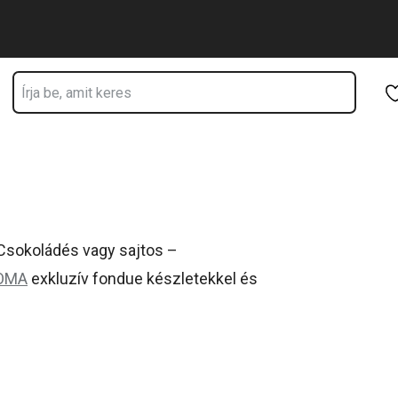
Ugrás a fő tartalomhoz
Ugrás a navigációhoz
Ugrás a kereséshez
Csokoládés vagy sajtos –
OMA
exkluzív fondue készletekkel és