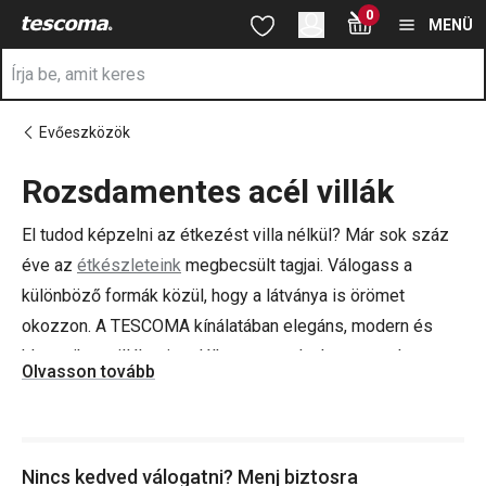
A Étkező villák oldalon tartózkodik
0
Ugrás a fő tartalomhoz
Ugrás a navigációhoz
Ugrás a kereséshez
MENÜ
Evőeszközök
Rozsdamentes acél villák
a
El tudod képzelni az étkezést villa nélkül? Már sok száz
éve az
étkészleteink
megbecsült tagjai. Válogass a
különböző formák közül, hogy a látványa is örömet
okozzon. A TESCOMA kínálatában elegáns, modern és
klasszikus villákat is találhatsz, amelyek nem csak
Olvasson tovább
nélkülözhetetlen eszközei, hanem vonzó kiegészítői is a
konyhádnak.
Nincs kedved válogatni? Menj biztosra
Tipp: Mi az, amiből soha nincs elég?
A kések
, és