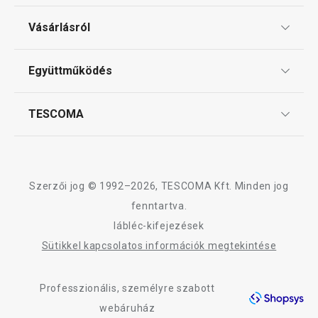
Ajándékutalványok
Vásárlásról
Tescoma klub
ÁSZF
Együttműködés
Gyakori kérdések
Szállítási díjak és fizetési módok
Affiliate program
TESCOMA
Reklamáció és termékvisszaküldés
Karrier
TESCOMA garancia és szerviz
Rólunk
Design
Szerzői jog © 1992–2026, TESCOMA Kft. Minden jog
Minőség
fenntartva.
lábléc-kifejezések
Blog
Sütikkel kapcsolatos információk megtekintése
Kapcsolat
Professzionális, személyre szabott
Adatkezelési Tájékoztató
webáruház