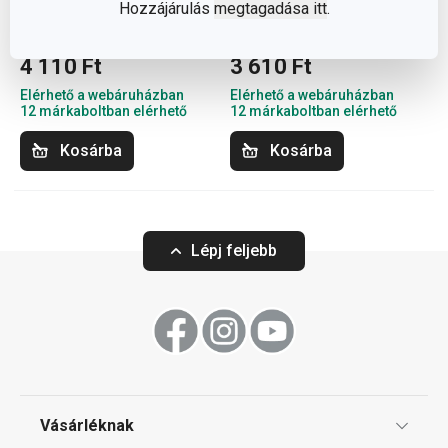
Hozzájárulás
megtagadása itt
.
CLASSIC evővilla, 3 db
BANQUET evővilla, 3 db
4 110 Ft
3 610 Ft
Elérhető a webáruházban
Elérhető a webáruházban
12 márkaboltban elérhető
12 márkaboltban elérhető
Kosárba
Kosárba
Lépj feljebb
Vásárléknak