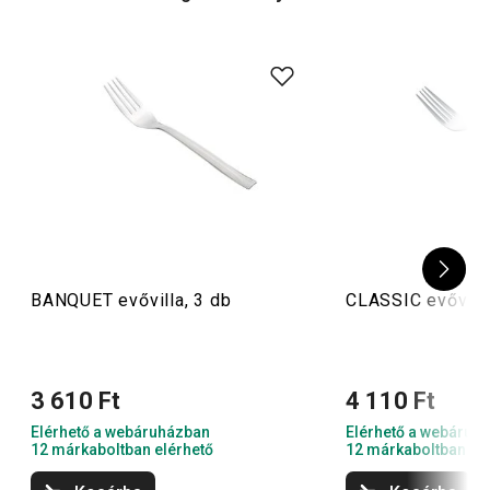
különösen a kis
kávéskanalak
nagyon szeretnek
elcsavarogni.
BANQUET evővilla, 3 db
CLASSIC evővilla
3 610 Ft
4 110 Ft
Elérhető a webáruházban
Elérhető a webáruh
12 márkaboltban elérhető
12 márkaboltban el