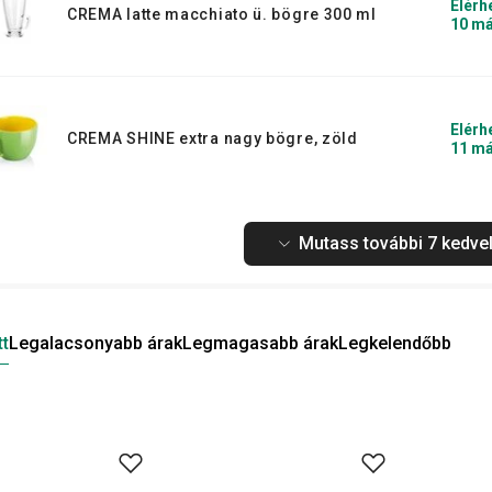
Elérh
CREMA latte macchiato ü. bögre 300 ml
10 má
Elérh
CREMA SHINE extra nagy bögre, zöld
11 má
Mutass további 7 kedvel
tt
Legalacsonyabb árak
Legmagasabb árak
Legkelendőbb