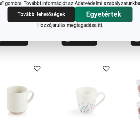
800 Ft
2 130 Ft
2 
" gombra. További információt az Adatvédelmi szabályzatunkba
rhető a
Elérhető a
Elér
Egyetértek
További lehetőségek
áruházban
webáruházban
web
márkaboltban
12 márkaboltban
12 m
Hozzájárulás
megtagadása itt
.
rhető
elérhető
elér
Kosárba
Kosárba