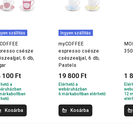
gyen szállítás
Ingyen szállítás
COFFEE
myCOFFEE
MO
presso csésze
espresso csésze
350
szealjjal, 6 db,
csészealjjal, 6 db,
gar
Pastels
 100 Ft
19 800 Ft
1 
rhető a
Elérhető a
Elér
áruházban
webáruházban
web
márkaboltban
6 márkaboltban elérhető
12 m
rhető
elér
Kosárba
Kosárba