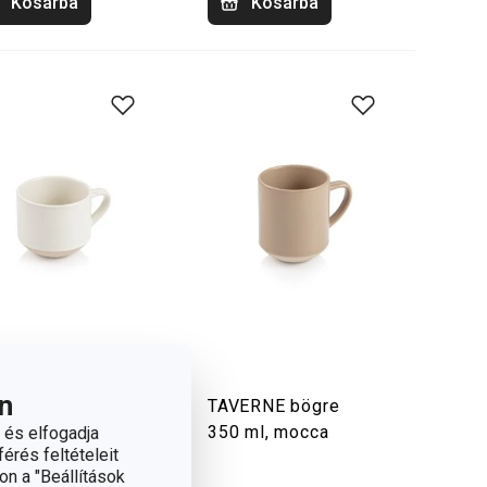
Kosárba
Kosárba
n
VERNE
TAVERNE bögre
puccino csésze,
350 ml, mocca
 és elfogadja
érés feltételeit
am
on a "Beállítások