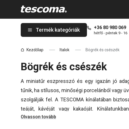
A Bögrék és csészék oldalon tartózkodik
+36 80 980 069
Termék kategóriák
hétfő - péntek 9 - 16
Kezdőlap
Italok
Bögrék és csészék
Bögrék és csészék
A miniatűr eszpresszó és egy igazán jó ad
tűnik, ha stílusos, minőségi porcelánból vagy
szolgálják fel. A TESCOMA kínálatában biztos
teáját, kávéját vagy kakaóját. Kínálatunk
Olvasson tovább
különleges eszpresszós vagy lattés csészék a