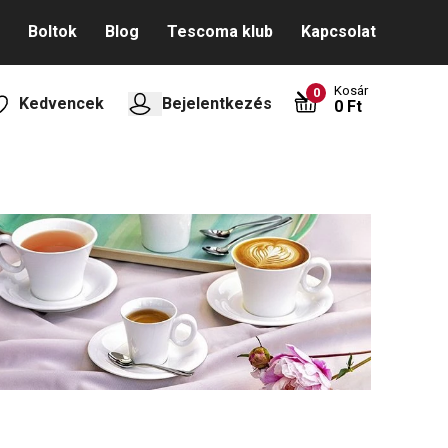
Boltok
Blog
Tescoma klub
Kapcsolat
Kosár
0
Kedvencek
Bejelentkezés
0 Ft