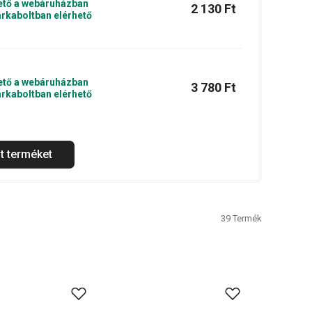
ető a webáruházban
2 130 Ft
rkaboltban elérhető
ető a webáruházban
3 780 Ft
rkaboltban elérhető
t terméket
39
Termék