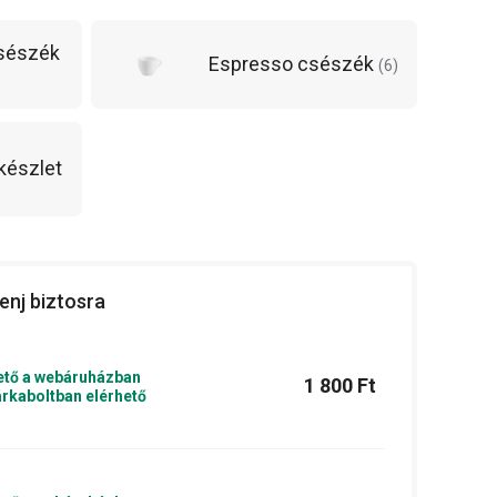
sészék
Espresso csészék
(
6
)
készlet
enj biztosra
ető a webáruházban
1 800 Ft
rkaboltban elérhető