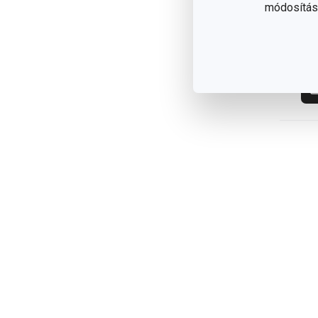
1 
módosítása
Elé
web
12 
elé