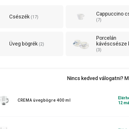
a kávé és tea felszolgálását, és legyen
Cappuccino c
Csészék
(
17
)
például egy mokkás kotyogós kávéfőző a
(
7
)
Porcelán
Üveg bögrék
kávéscsésze 
(
2
)
(
3
)
Nincs kedved válogatni? M
Elérh
CREMA üvegbögre 400 ml
12 má