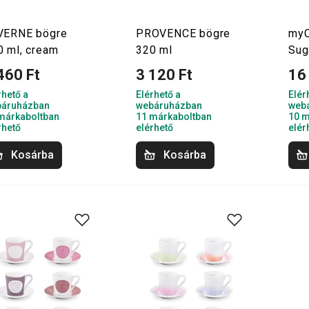
VERNE bögre
PROVENCE bögre
myC
0 ml, cream
320 ml
Sug
460 Ft
3 120 Ft
16
rhető a
Elérhető a
Elér
áruházban
webáruházban
web
márkaboltban
11 márkaboltban
10 m
rhető
elérhető
elér
Kosárba
Kosárba