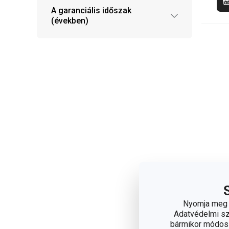
A garanciális időszak
(években)
MO
350
Nyomja meg a
Adatvédelmi sza
bármikor módosít