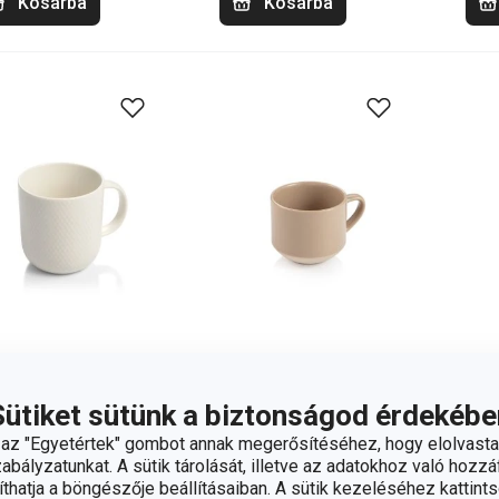
Kosárba
Kosárba
Sütiket sütünk a biztonságod érdekébe
MENTS bögre
TAVERNE
TA
 ml, rain
cappuccino csésze,
cap
z "Egyetértek" gombot annak megerősítéséhez, hogy elolvasta
bályzatunkat. A sütik tárolását, illetve az adatokhoz való hozzáf
mocca
cre
hatja a böngészője beállításaiban. A sütik kezeléséhez kattints