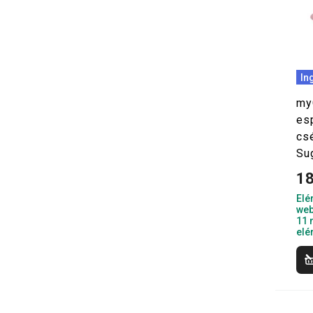
In
my
es
csé
Su
18
Elé
web
11 
elé