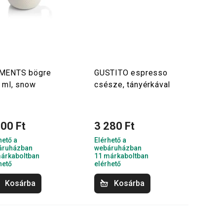
MENTS bögre
GUSTITO espresso
 ml, snow
csésze, tányérkával
800 Ft
3 280 Ft
hető a
Elérhető a
áruházban
webáruházban
árkaboltban
11 márkaboltban
hető
elérhető
Kosárba
Kosárba