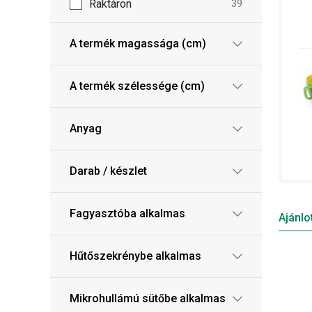
Raktáron
39
A termék magassága (cm)
A termék szélessége (cm)
Anyag
Darab / készlet
Fagyasztóba alkalmas
Ajánlo
Hűtőszekrénybe alkalmas
Mikrohullámú sütőbe alkalmas