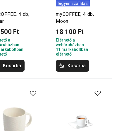
Ingyen szállítás
OFFEE, 4 db,
myCOFFEE, 4 db,
ar
Moon
 500 Ft
18 100 Ft
hető a
Elérhető a
áruházban
webáruházban
árkaboltban
11 márkaboltban
hető
elérhető
Kosárba
Kosárba