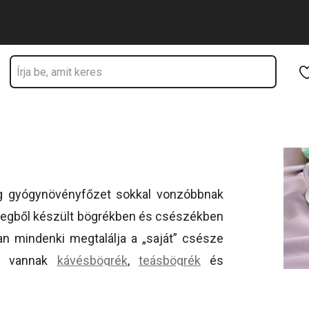
Ugrás a fő tartalomhoz
Ugrás a navigációhoz
Ugrás a kereséshez
ag gyógynövényfőzet sokkal vonzóbbnak
 üvegből készült bögrékben és csészékben
an mindenki megtalálja a „saját” csésze
ban vannak
kávésbögrék
,
teásbögrék
és
z Ön számára.