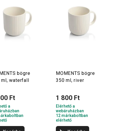
MENTS bögre
MOMENTS bögre
 ml, waterfall
350 ml, river
800 Ft
1 800 Ft
hető a
Elérhető a
áruházban
webáruházban
árkaboltban
12 márkaboltban
hető
elérhető