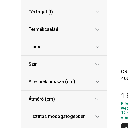
Térfogat (l)
Termékcsalád
Típus
Szín
CR
40
A termék hossza (cm)
1 
Átmérő (cm)
Elé
web
12 
Tisztítás mosogatógépben
elé