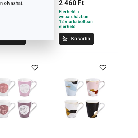
130 Ft
2 460 Ft
n olvashat.
hető a
Elérhető a
áruházban
webáruházban
árkaboltban
12 márkaboltban
hető
elérhető
Kosárba
Kosárba