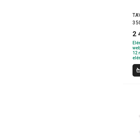
TA
35
2 
Elé
web
12 
elé