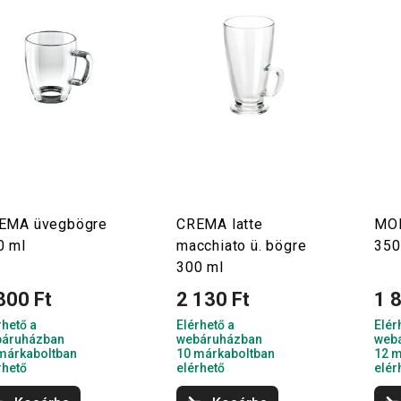
EMA üvegbögre
CREMA latte
MO
0 ml
macchiato ü. bögre
350
300 ml
800 Ft
2 130 Ft
1 
rhető a
Elérhető a
Elér
áruházban
webáruházban
web
márkaboltban
10 márkaboltban
12 m
rhető
elérhető
elér